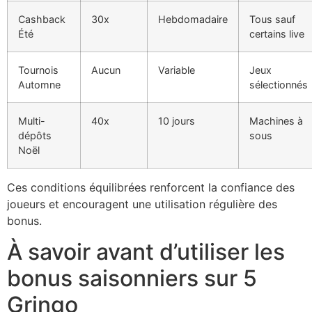
Cashback
30x
Hebdomadaire
Tous sauf
Été
certains live
Tournois
Aucun
Variable
Jeux
Automne
sélectionnés
Multi-
40x
10 jours
Machines à
dépôts
sous
Noël
Ces conditions équilibrées renforcent la confiance des
joueurs et encouragent une utilisation régulière des
bonus.
À savoir avant d’utiliser les
bonus saisonniers sur 5
Gringo