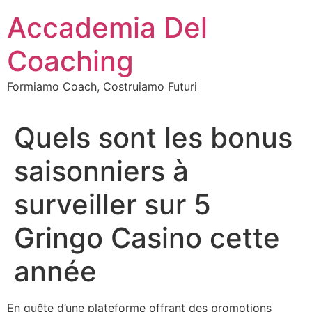
Vai
Accademia Del
al
contenuto
Coaching
Formiamo Coach, Costruiamo Futuri
Quels sont les bonus
saisonniers à
surveiller sur 5
Gringo Casino cette
année
En quête d’une plateforme offrant des promotions