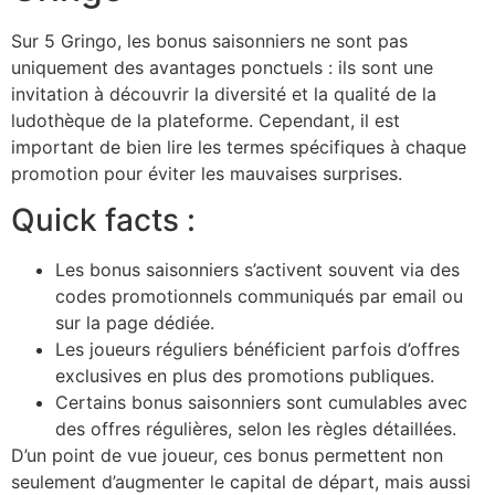
Sur 5 Gringo, les bonus saisonniers ne sont pas
uniquement des avantages ponctuels : ils sont une
invitation à découvrir la diversité et la qualité de la
ludothèque de la plateforme. Cependant, il est
important de bien lire les termes spécifiques à chaque
promotion pour éviter les mauvaises surprises.
Quick facts :
Les bonus saisonniers s’activent souvent via des
codes promotionnels communiqués par email ou
sur la page dédiée.
Les joueurs réguliers bénéficient parfois d’offres
exclusives en plus des promotions publiques.
Certains bonus saisonniers sont cumulables avec
des offres régulières, selon les règles détaillées.
D’un point de vue joueur, ces bonus permettent non
seulement d’augmenter le capital de départ, mais aussi