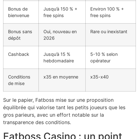
Bonus de
Jusqu’à 150 % +
Environ 100 % +
bienvenue
free spins
free spins
Bonus sans
Oui, nouveau en
Rare ou inexistant
dépôt
2026
Cashback
Jusqu’à 15 %
5-10 % selon
hebdomadaire
opérateur
Conditions
x35 en moyenne
x35-x40
de mise
Sur le papier, Fatboss mise sur une proposition
équilibrée qui valorise tant les petits joueurs que les
gros parieurs, avec un effort notable sur la
transparence des conditions.
Fatboss Casino : un point