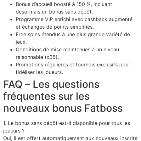
Bonus d’accueil boosté à 150 %, incluant
désormais un bonus sans dépôt.
Programme VIP enrichi avec cashback augmenté
et échanges de points simplifiés.
Free spins étendus à une plus grande variété de
jeux.
Conditions de mise maintenues à un niveau
raisonnable (x35).
Promotions régulières et tournois exclusifs pour
fidéliser les joueurs.
FAQ – Les questions
fréquentes sur les
nouveaux bonus Fatboss
1. Le bonus sans dépôt est-il disponible pour tous les
joueurs ?
Oui, il est offert automatiquement aux nouveaux inscrits