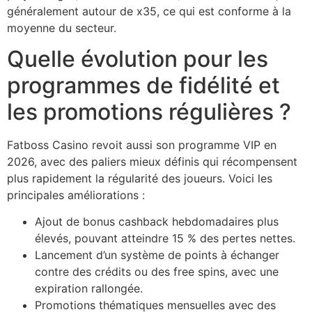
généralement autour de x35, ce qui est conforme à la
moyenne du secteur.
Quelle évolution pour les
programmes de fidélité et
les promotions régulières ?
Fatboss Casino revoit aussi son programme VIP en
2026, avec des paliers mieux définis qui récompensent
plus rapidement la régularité des joueurs. Voici les
principales améliorations :
Ajout de bonus cashback hebdomadaires plus
élevés, pouvant atteindre 15 % des pertes nettes.
Lancement d’un système de points à échanger
contre des crédits ou des free spins, avec une
expiration rallongée.
Promotions thématiques mensuelles avec des