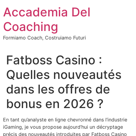
Vai
Accademia Del
al
contenuto
Coaching
Formiamo Coach, Costruiamo Futuri
Fatboss Casino :
Quelles nouveautés
dans les offres de
bonus en 2026 ?
En tant qu’analyste en ligne chevronné dans l’industrie
iGaming, je vous propose aujourd’hui un décryptage
précis des nouveautés introduites par Fatboss Casino