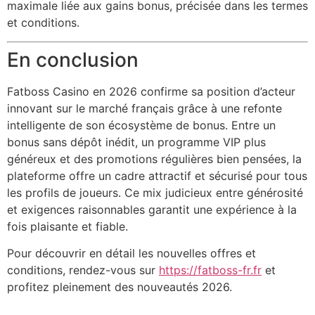
maximale liée aux gains bonus, précisée dans les termes
et conditions.
En conclusion
Fatboss Casino en 2026 confirme sa position d’acteur
innovant sur le marché français grâce à une refonte
intelligente de son écosystème de bonus. Entre un
bonus sans dépôt inédit, un programme VIP plus
généreux et des promotions régulières bien pensées, la
plateforme offre un cadre attractif et sécurisé pour tous
les profils de joueurs. Ce mix judicieux entre générosité
et exigences raisonnables garantit une expérience à la
fois plaisante et fiable.
Pour découvrir en détail les nouvelles offres et
conditions, rendez-vous sur
https://fatboss-fr.fr
et
profitez pleinement des nouveautés 2026.