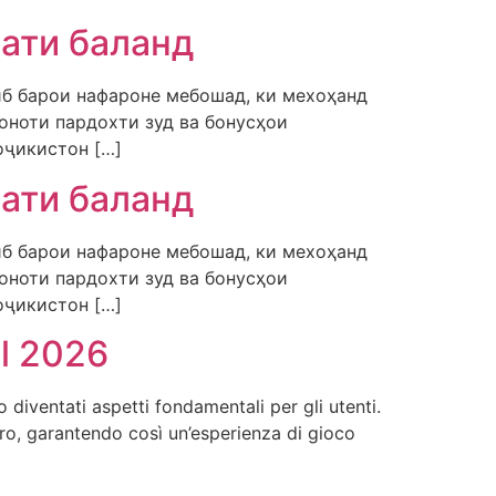
ъати баланд
либ барои нафароне мебошад, ки мехоҳанд
коноти пардохти зуд ва бонусҳои
оҷикистон […]
ъати баланд
либ барои нафароне мебошад, ки мехоҳанд
коноти пардохти зуд ва бонусҳои
оҷикистон […]
el 2026
 diventati aspetti fondamentali per gli utenti.
uro, garantendo così un’esperienza di gioco