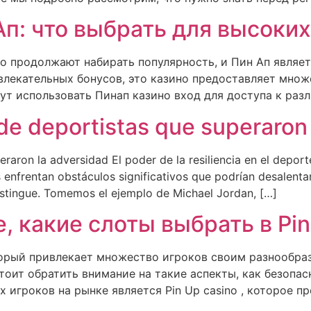
Ап: что выбрать для высоки
но продолжают набирать популярность, и Пин Ап являет
влекательных бонусов, это казино предоставляет множ
ут использовать Пинап казино вход для доступа к разл
 de deportistas que superaron
eraron la adversidad El poder de la resiliencia en el deport
enfrentan obstáculos significativos que podrían desalenta
distingue. Tomemos el ejemplo de Michael Jordan, […]
, какие слоты выбрать в Pin
оторый привлекает множество игроков своим разнообр
тоит обратить внимание на такие аспекты, как безопа
игроков на рынке является Pin Up casino , которое пр