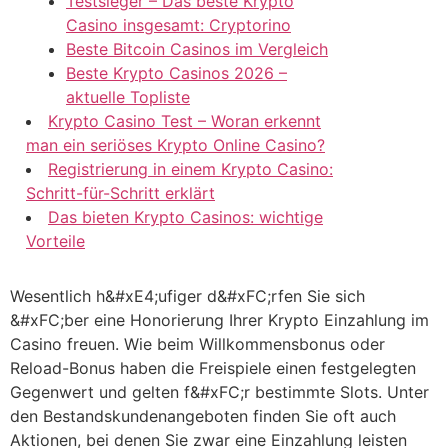
Testsieger – Das beste Krypto
Casino insgesamt: Cryptorino
Beste Bitcoin Casinos im Vergleich
Beste Krypto Casinos 2026 –
aktuelle Topliste
Krypto Casino Test – Woran erkennt
man ein seriöses Krypto Online Casino?
Registrierung in einem Krypto Casino:
Schritt-für-Schritt erklärt
Das bieten Krypto Casinos: wichtige
Vorteile
Wesentlich h&#xE4;ufiger d&#xFC;rfen Sie sich
&#xFC;ber eine Honorierung Ihrer Krypto Einzahlung im
Casino freuen. Wie beim Willkommensbonus oder
Reload-Bonus haben die Freispiele einen festgelegten
Gegenwert und gelten f&#xFC;r bestimmte Slots. Unter
den Bestandskundenangeboten finden Sie oft auch
Aktionen, bei denen Sie zwar eine Einzahlung leisten