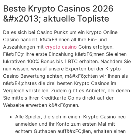
Beste Krypto Casinos 2026
&#x2013; aktuelle Topliste
Da es sich bei Casino Punkz um ein Krypto Online
Casino handelt, k&#xF6;nnen all Ihre Ein- und
Auszahlungen mit
crypto casino
Coins erfolgen.
F&#xFC;r Ihre erste Einzahlung k&#xF6;nnen Sie einen
lukrativen 100% Bonus bis 1 BTC erhalten. Nachdem Sie
nun wissen, worauf unsere Experten bei der Krypto
Casino Bewertung achten, m&#xF6;chten wir Ihnen als
n&#xE4;chstes die drei besten Krypto Casinos im
Vergleich vorstellen. Zudem gibt es Anbieter, bei denen
Sie mittels Ihrer Kreditkarte Coins direkt auf der
Webseite erwerben k&#xF6;nnen.
Alle Spieler, die sich in einem Krypto Casino neu
anmelden und ihr Konto zum ersten Mal mit
echtem Guthaben auff&#xFC;llen, erhalten einen