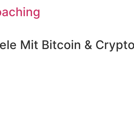
oaching
ele Mit Bitcoin & Crypt