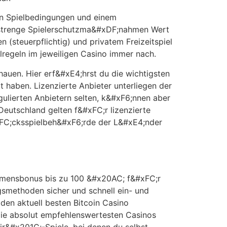
aren Spielbedingungen und einem
 strenge Spielerschutzma&#xDF;nahmen Wert
n (steuerpflichtig) und privatem Freizeitspiel
lregeln im jeweiligen Casino immer nach.
hauen. Hier erf&#xE4;hrst du die wichtigsten
 haben. Lizenzierte Anbieter unterliegen der
lierten Anbietern selten, k&#xF6;nnen aber
utschland gelten f&#xFC;r lizenzierte
xFC;cksspielbeh&#xF6;rde der L&#xE4;nder
ommensbonus bis zu 100 &#x20AC; f&#xFC;r
gsmethoden sicher und schnell ein- und
en aktuell besten Bitcoin Casino
t die absolut empfehlenswertesten Casinos
r&#x201C;-Spiele, bei denen du selbst