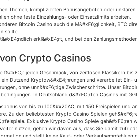
lichen Themen, komplizierten Bonusangeboten oder unklare
allen ohne feste Einzahlungs- oder Einsatzlimits arbeiten.
deren Bitcoin Casino auch die M&#xF6;glichkeit, BTC direk
n sollte.
t&#xE4;ndlich erkl&#xE4;rt, und bei den Zahlungsmethoden
 von Crypto Casinos
e f&#xFC;r jeden Geschmack, von zeitlosen Klassikern bis 
 ein Dutzend Kryptow&#xE4;hrungen und verarbeitet Ein- 
ngen, ohne unn&#xF6;tige Zwischenschritte. Unser Bitcoin-
edingungen. In Deutschland d&#xFC;rfen Casinos mit GGL-
ensbonus von bis zu 100&#x20AC; mit 150 Freispielen und 
re. Zu den beliebtesten Krypto Casino Spielen geh&#xF6;r
rfelspiele. Exklusive Krypto Casino Spiele geh&#xF6;ren w
eiter nutzen, gehen wir davon aus, dass Sie damit zufrieden
ormation und stellt keine Kauf- oder Verkaufsempfehlung d