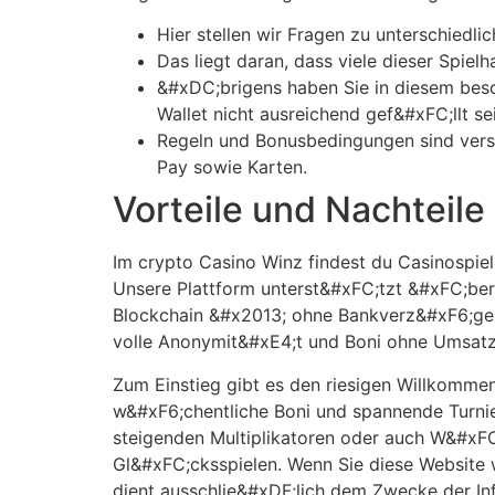
Hier stellen wir Fragen zu unterschied
Das liegt daran, dass viele dieser Spielh
&#xDC;brigens haben Sie in diesem beson
Wallet nicht ausreichend gef&#xFC;llt sei
Regeln und Bonusbedingungen sind vers
Pay sowie Karten.
Vorteile und Nachteile
Im crypto Casino Winz findest du Casinospiel
Unsere Plattform unterst&#xFC;tzt &#xFC;ber
Blockchain &#x2013; ohne Bankverz&#xF6;geru
volle Anonymit&#xE4;t und Boni ohne Umsatzb
Zum Einstieg gibt es den riesigen Willkomm
w&#xF6;chentliche Boni und spannende Turnie
steigenden Multiplikatoren oder auch W&#xFC;
Gl&#xFC;cksspielen. Wenn Sie diese Website w
dient ausschlie&#xDF;lich dem Zwecke der Inf