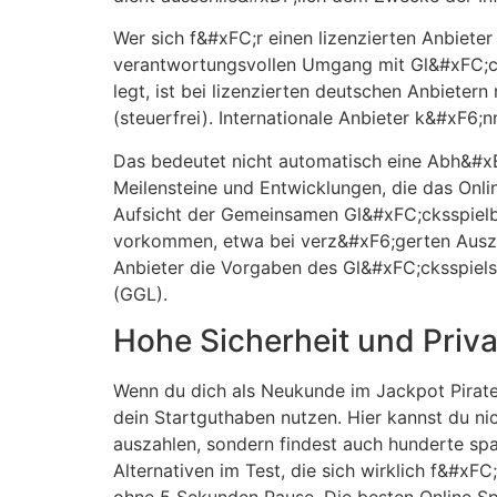
Wer sich f&#xFC;r einen lizenzierten Anbieter
verantwortungsvollen Umgang mit Gl&#xFC;ck
legt, ist bei lizenzierten deutschen Anbietern
(steuerfrei). Internationale Anbieter k&#xF6
Das bedeutet nicht automatisch eine Abh&#xE4
Meilensteine und Entwicklungen, die das Onli
Aufsicht der Gemeinsamen Gl&#xFC;cksspielbe
vorkommen, etwa bei verz&#xF6;gerten Ausza
Anbieter die Vorgaben des Gl&#xFC;cksspiel
(GGL).
Hohe Sicherheit und Priv
Wenn du dich als Neukunde im Jackpot Pirate
dein Startguthaben nutzen. Hier kannst du ni
auszahlen, sondern findest auch hunderte sp
Alternativen im Test, die sich wirklich f&#xF
ohne 5 Sekunden Pause. Die besten Online Sp