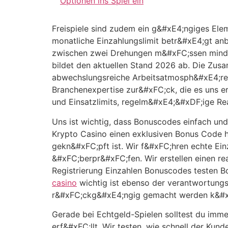
Optionen ins Spiel ein
Freispiele sind zudem ein g&#xE4;ngiges El
monatliche Einzahlungslimit betr&#xE4;gt anb
zwischen zwei Drehungen m&#xFC;ssen mindest
bildet den aktuellen Stand 2026 ab. Die Zusa
abwechslungsreiche Arbeitsatmosph&#xE4;re.
Branchenexpertise zur&#xFC;ck, die es uns er
und Einsatzlimits, regelm&#xE4;&#xDF;ige Rea
Uns ist wichtig, dass Bonuscodes einfach und
Krypto Casino einen exklusiven Bonus Code ha
gekn&#xFC;pft ist. Wir f&#xFC;hren echte Ei
&#xFC;berpr&#xFC;fen. Wir erstellen einen r
Registrierung Einzahlen Bonuscodes testen B
casino
wichtig ist ebenso der verantwortungs
r&#xFC;ckg&#xE4;ngig gemacht werden k&#x
Gerade bei Echtgeld-Spielen solltest du imme
erf&#xFC;llt. Wir testen, wie schnell der Kun