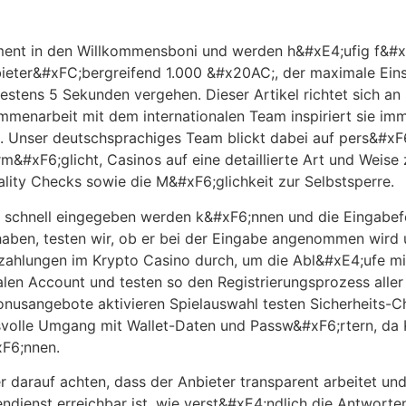
ement in den Willkommensboni und werden h&#xE4;ufig f&#x
ieter&#xFC;bergreifend 1.000 &#x20AC;, der maximale Einsa
ens 5 Sekunden vergehen. Dieser Artikel richtet sich an 
mmenarbeit mit dem internationalen Team inspiriert sie im
 Unser deutschsprachiges Team blickt dabei auf pers&#xF6
m&#xF6;glicht, Casinos auf eine detaillierte Art und Weise
lity Checks sowie die M&#xF6;glichkeit zur Selbstsperre.
 schnell eingegeben werden k&#xF6;nnen und die Eingabefel
ben, testen wir, ob er bei der Eingabe angenommen wird un
nzahlungen im Krypto Casino durch, um die Abl&#xE4;ufe m
ealen Account und testen so den Registrierungsprozess all
onusangebote aktivieren Spielauswahl testen Sicherheits-
volle Umgang mit Wallet-Daten und Passw&#xF6;rtern, da K
F6;nnen.
r darauf achten, dass der Anbieter transparent arbeitet und
dendienst erreichbar ist, wie verst&#xE4;ndlich die Antwort