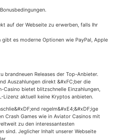
n Bonusbedingungen.
t auf der Webseite zu erwerben, falls Ihr
 gibt es moderne Optionen wie PayPal, Apple
zu brandneuen Releases der Top-Anbieter.
und Auszahlungen direkt &#xFC;ber die
Casino bietet blitzschnelle Einzahlungen,
Lizenz aktuell keine Kryptos anbieten.
anschlie&#xDF;end regelm&#xE4;&#xDF;ige
en Crash Games wie in Aviator Casinos mit
eltweit zu den interessantesten
 sind. Jeglicher Inhalt unserer Webseite
ar.