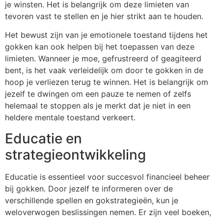
je winsten. Het is belangrijk om deze limieten van
tevoren vast te stellen en je hier strikt aan te houden.
Het bewust zijn van je emotionele toestand tijdens het
gokken kan ook helpen bij het toepassen van deze
limieten. Wanneer je moe, gefrustreerd of geagiteerd
bent, is het vaak verleidelijk om door te gokken in de
hoop je verliezen terug te winnen. Het is belangrijk om
jezelf te dwingen om een pauze te nemen of zelfs
helemaal te stoppen als je merkt dat je niet in een
heldere mentale toestand verkeert.
Educatie en
strategieontwikkeling
Educatie is essentieel voor succesvol financieel beheer
bij gokken. Door jezelf te informeren over de
verschillende spellen en gokstrategieën, kun je
weloverwogen beslissingen nemen. Er zijn veel boeken,