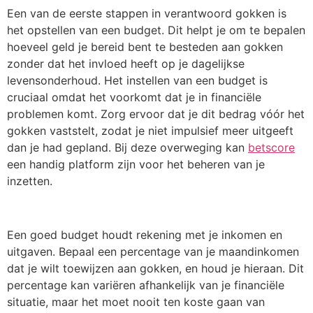
Een van de eerste stappen in verantwoord gokken is
het opstellen van een budget. Dit helpt je om te bepalen
hoeveel geld je bereid bent te besteden aan gokken
zonder dat het invloed heeft op je dagelijkse
levensonderhoud. Het instellen van een budget is
cruciaal omdat het voorkomt dat je in financiële
problemen komt. Zorg ervoor dat je dit bedrag vóór het
gokken vaststelt, zodat je niet impulsief meer uitgeeft
dan je had gepland. Bij deze overweging kan
betscore
een handig platform zijn voor het beheren van je
inzetten.
Een goed budget houdt rekening met je inkomen en
uitgaven. Bepaal een percentage van je maandinkomen
dat je wilt toewijzen aan gokken, en houd je hieraan. Dit
percentage kan variëren afhankelijk van je financiële
situatie, maar het moet nooit ten koste gaan van