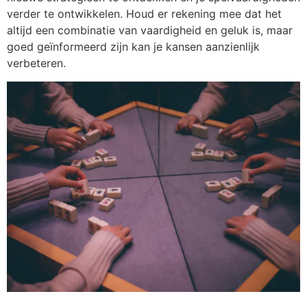
verder te ontwikkelen. Houd er rekening mee dat het
altijd een combinatie van vaardigheid en geluk is, maar
goed geïnformeerd zijn kan je kansen aanzienlijk
verbeteren.