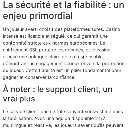
La sécurité et la fiabilité : un
enjeu primordial
Un joueur averti choisit des plateformes sûres. Casino
Intense est licencié et régulé, ce qui garantit une
conformité stricte aux normes européennes. Le
chiffrement SSL protège les données, et le casino
affiche une politique claire de jeu responsable,
démontrant un engagement sérieux envers la protection
du joueur. Cette fiabilité est un pilier fondamental pour
gagner et conserver la confiance.
À noter : le support client, un
vrai plus
Le service client joue un rôle souvent sous-estimé dans
la fidélisation. Avec une équipe disponible 24/7,
multilingue et réactive, les joueurs savent qu’ils peuvent