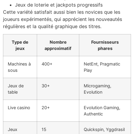
Jeux de loterie et jackpots progressifs
Cette variété satisfait aussi bien les novices que les
joueurs expérimentés, qui apprécient les nouveautés
régulières et la qualité graphique des titres.
Type de
Nombre
Fournisseurs
jeux
approximatif
phares
Machines à
400+
NetEnt, Pragmatic
sous
Play
Jeux de
30+
Microgaming,
table
Evolution
Live casino
20+
Evolution Gaming,
Authentic
Jeux
15
Quickspin, Yggdrasil