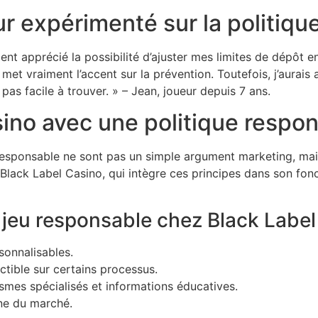
ur expérimenté sur la politiq
ement apprécié la possibilité d’ajuster mes limites de dépôt 
et vraiment l’accent sur la prévention. Toutefois, j’aurais
 pas facile à trouver. » – Jean, joueur depuis 7 ans.
ino avec une politique respon
jeu responsable ne sont pas un simple argument marketing, m
lack Label Casino, qui intègre ces principes dans son fon
le jeu responsable chez Black Label
sonnalisables.
tible sur certains processus.
smes spécialisés et informations éducatives.
ne du marché.