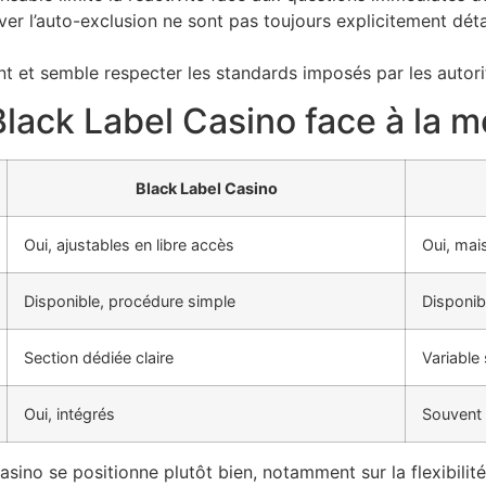
er l’auto-exclusion ne sont pas toujours explicitement détai
t et semble respecter les standards imposés par les autori
Black Label Casino face à la
Black Label Casino
Oui, ajustables en libre accès
Oui, mai
Disponible, procédure simple
Disponib
Section dédiée claire
Variable 
Oui, intégrés
Souvent
o se positionne plutôt bien, notamment sur la flexibilité des