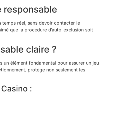
ue responsable
en temps réel, sans devoir contacter le
 aimé que la procédure d’auto-exclusion soit
sable claire ?
ais un élément fondamental pour assurer un jeu
ctionnement, protège non seulement les
 Casino :