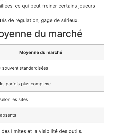
llées, ce qui peut freiner certains joueurs
tés de régulation, gage de sérieux.
 moyenne du marché
Moyenne du marché
s souvent standardisées
le, parfois plus complexe
selon les sites
 absents
 limites et la visibilité des outils.