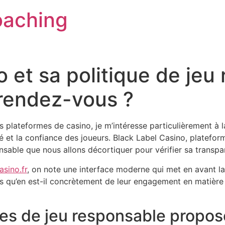
oaching
 et sa politique de jeu 
 rendez-vous ?
es plateformes de casino, je m’intéresse particulièrement à l
té et la confiance des joueurs. Black Label Casino, platefo
nsable que nous allons décortiquer pour vérifier sa transpar
asino.fr
, on note une interface moderne qui met en avant la
is qu’en est-il concrètement de leur engagement en matière
es de jeu responsable propos