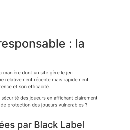
responsable : la
a manière dont un site gère le jeu
rme relativement récente mais rapidement
ence et son efficacité.
 sécurité des joueurs en affichant clairement
 de protection des joueurs vulnérables ?
ées par Black Label