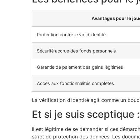
Avantages pour le jou
Protection contre le vol d’identité
Sécurité accrue des fonds personnels
Garantie de paiement des gains légitimes
Accès aux fonctionnalités complètes
La vérification d’identité agit comme un boucl
Et si je suis sceptique :
Il est légitime de se demander si ces démarc
strict de protection des données. Les docume