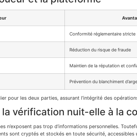
eur
Avanta
Conformité réglementaire stricte
Réduction du risque de fraude
Maintien de la réputation et confi
Prévention du blanchiment d’arg
ier pour les deux parties, assurant l’intégrité des opération
 la vérification nuit-elle à la c
hes n’exposent pas trop d’informations personnelles. Toute
nts sont cryptés et stockés en toute sécurité, accessibles