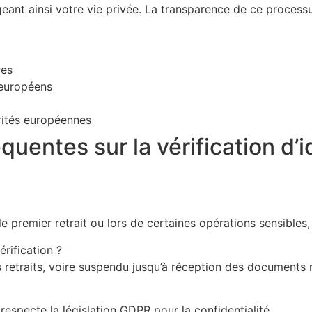
ant ainsi votre vie privée. La transparence de ce processu
res
 européens
ités européennes
quentes sur la vérification d’
 le premier retrait ou lors de certaines opérations sensib
érification ?
 retraits, voire suspendu jusqu’à réception des documents r
especte la législation GDPR pour la confidentialité.