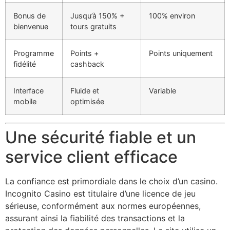
Bonus de
Jusqu’à 150% +
100% environ
bienvenue
tours gratuits
Programme
Points +
Points uniquement
fidélité
cashback
Interface
Fluide et
Variable
mobile
optimisée
Une sécurité fiable et un
service client efficace
La confiance est primordiale dans le choix d’un casino.
Incognito Casino est titulaire d’une licence de jeu
sérieuse, conformément aux normes européennes,
assurant ainsi la fiabilité des transactions et la