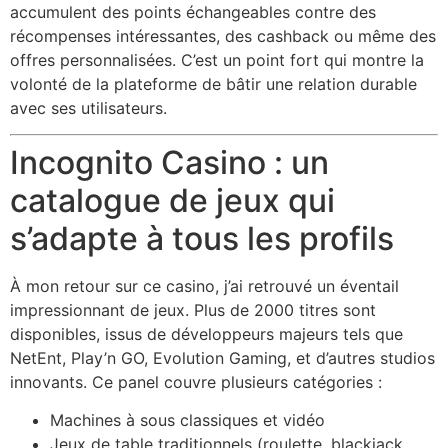
accumulent des points échangeables contre des
récompenses intéressantes, des cashback ou même des
offres personnalisées. C’est un point fort qui montre la
volonté de la plateforme de bâtir une relation durable
avec ses utilisateurs.
Incognito Casino : un
catalogue de jeux qui
s’adapte à tous les profils
À mon retour sur ce casino, j’ai retrouvé un éventail
impressionnant de jeux. Plus de 2000 titres sont
disponibles, issus de développeurs majeurs tels que
NetEnt, Play’n GO, Evolution Gaming, et d’autres studios
innovants. Ce panel couvre plusieurs catégories :
Machines à sous classiques et vidéo
Jeux de table traditionnels (roulette, blackjack,