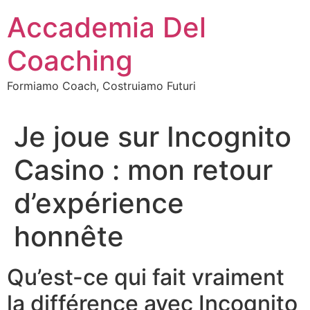
Vai
Accademia Del
al
contenuto
Coaching
Formiamo Coach, Costruiamo Futuri
Je joue sur Incognito
Casino : mon retour
d’expérience
honnête
Qu’est-ce qui fait vraiment
la différence avec Incognito