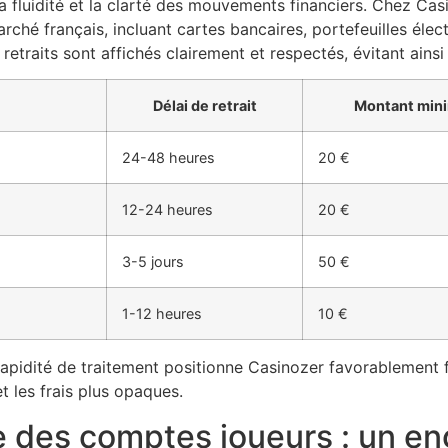
a fluidité et la clarté des mouvements financiers. Chez Casi
ché français, incluant cartes bancaires, portefeuilles éle
etraits sont affichés clairement et respectés, évitant ainsi
Délai de retrait
Montant min
24-48 heures
20 €
12-24 heures
20 €
3-5 jours
50 €
1-12 heures
10 €
 rapidité de traitement positionne Casinozer favorablement 
t les frais plus opaques.
e des comptes joueurs : un en