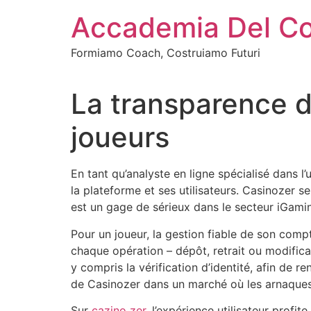
Vai
Accademia Del C
al
contenuto
Formiamo Coach, Costruiamo Futuri
La transparence d
joueurs
En tant qu’analyste en ligne spécialisé dans l
la plateforme et ses utilisateurs. Casinozer 
est un gage de sérieux dans le secteur iGam
Pour un joueur, la gestion fiable de son comp
chaque opération – dépôt, retrait ou modificat
y compris la vérification d’identité, afin de r
de Casinozer dans un marché où les arnaques
Sur
cazino zer
, l’expérience utilisateur profi