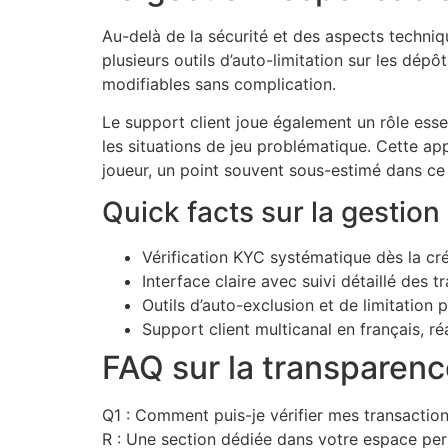
Au-delà de la sécurité et des aspects techniq
plusieurs outils d’auto-limitation sur les dépô
modifiables sans complication.
Le support client joue également un rôle essent
les situations de jeu problématique. Cette ap
joueur, un point souvent sous-estimé dans ce 
Quick facts sur la gestio
Vérification KYC systématique dès la cr
Interface claire avec suivi détaillé des t
Outils d’auto-exclusion et de limitation 
Support client multicanal en français, ré
FAQ sur la transparenc
Q1 : Comment puis-je vérifier mes transactio
R : Une section dédiée dans votre espace perso