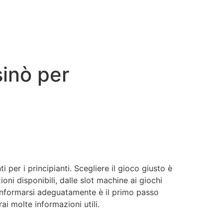
sinò per
per i principianti. Scegliere il gioco giusto è
ni disponibili, dalle slot machine ai giochi
i informarsi adeguatamente è il primo passo
ai molte informazioni utili.