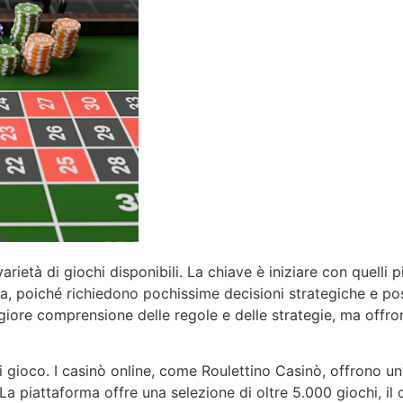
varietà di giochi disponibili. La chiave è iniziare con quelli 
, poiché richiedono pochissime decisioni strategiche e posso
ore comprensione delle regole e delle strategie, ma offrono
i gioco. I casinò online, come Roulettino Casinò, offrono u
 piattaforma offre una selezione di oltre 5.000 giochi, il c