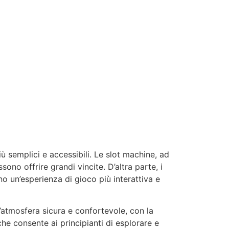
più semplici e accessibili. Le slot machine, ad
no offrire grandi vincite. D’altra parte, i
 un’esperienza di gioco più interattiva e
n’atmosfera sicura e confortevole, con la
he consente ai principianti di esplorare e