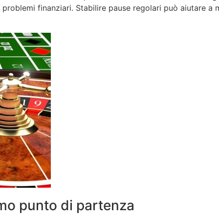
 problemi finanziari. Stabilire pause regolari può aiutare a
imo punto di partenza