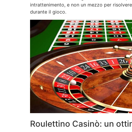
intrattenimento, e non un mezzo per risolvere
durante il gioco.
Roulettino Casinò: un ott