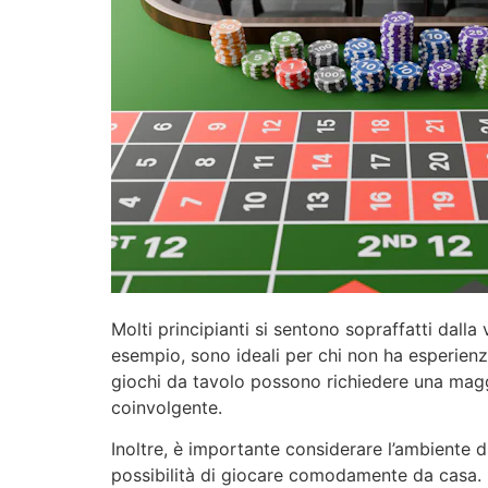
Molti principianti si sentono sopraffatti dalla 
esempio, sono ideali per chi non ha esperienza
giochi da tavolo possono richiedere una maggi
coinvolgente.
Inoltre, è importante considerare l’ambiente d
possibilità di giocare comodamente da casa. La