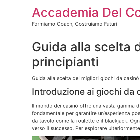
Vai
Accademia Del C
al
contenuto
Formiamo Coach, Costruiamo Futuri
Guida alla scelta 
principianti
Guida alla scelta dei migliori giochi da casinò
Introduzione ai giochi da 
Il mondo dei casinò offre una vasta gamma di o
fondamentale per garantire un’esperienza posit
da tavolo come la roulette e il blackjack. Ogn
verso il successo. Per esplorare ulteriorment