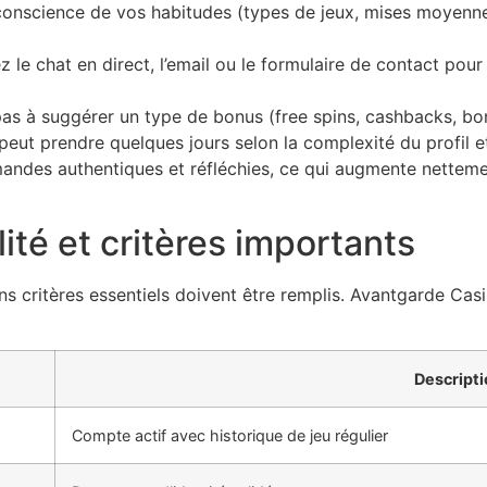
 conscience de vos habitudes (types de jeux, mises moyenn
sez le chat en direct, l’email ou le formulaire de contact po
pas à suggérer un type de bonus (free spins, cashbacks, bo
peut prendre quelques jours selon la complexité du profil et 
mandes authentiques et réfléchies, ce qui augmente netteme
lité et critères importants
ns critères essentiels doivent être remplis. Avantgarde Casi
Descript
Compte actif avec historique de jeu régulier