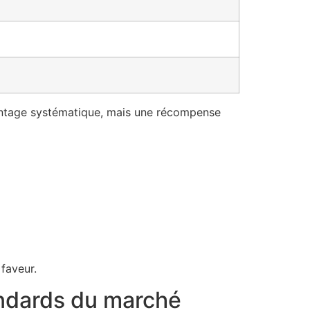
vantage systématique, mais une récompense
faveur.
andards du marché