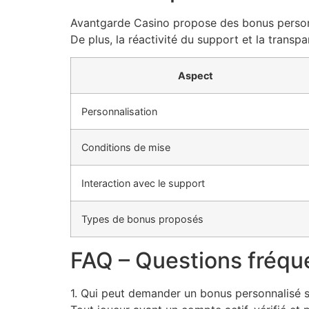
Avantgarde Casino propose des bonus personn
De plus, la réactivité du support et la transp
Aspect
Personnalisation
Conditions de mise
Interaction avec le support
Types de bonus proposés
FAQ – Questions fréqu
1. Qui peut demander un bonus personnalisé 