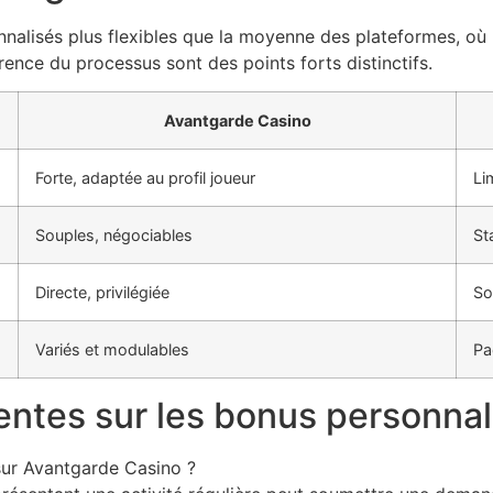
alisés plus flexibles que la moyenne des plateformes, où 
arence du processus sont des points forts distinctifs.
Avantgarde Casino
Forte, adaptée au profil joueur
Li
Souples, négociables
St
Directe, privilégiée
So
Variés et modulables
Pa
entes sur les bonus personnal
sur Avantgarde Casino ?