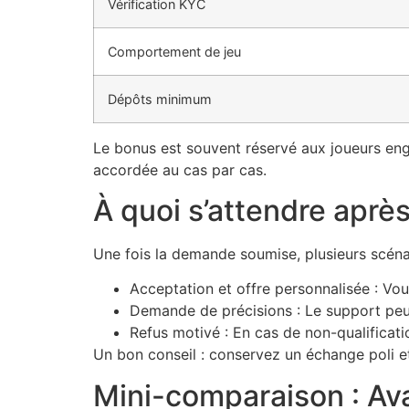
Vérification KYC
Comportement de jeu
Dépôts minimum
Le bonus est souvent réservé aux joueurs eng
accordée au cas par cas.
À quoi s’attendre aprè
Une fois la demande soumise, plusieurs scénar
Acceptation et offre personnalisée : Vo
Demande de précisions : Le support peut
Refus motivé : En cas de non-qualificatio
Un bon conseil : conservez un échange poli et
Mini-comparaison : Av