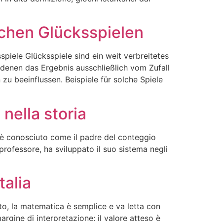
ischen Glücksspielen
spiele Glücksspiele sind ein weit verbreitetes
 denen das Ergebnis ausschließlich vom Zufall
u beeinflussen. Beispiele für solche Spiele
 nella storia
p è conosciuto come il padre del conteggio
professore, ha sviluppato il suo sistema negli
alia
, la matematica è semplice e va letta con
argine di interpretazione: il valore atteso è