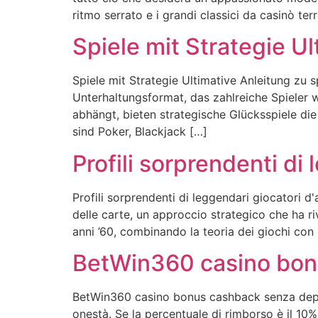
ritmo serrato e i grandi classici da casinò ter
Spiele mit Strategie U
Spiele mit Strategie Ultimative Anleitung zu 
Unterhaltungsformat, das zahlreiche Spieler 
abhängt, bieten strategische Glücksspiele di
sind Poker, Blackjack […]
Profili sorprendenti di
Profili sorprendenti di leggendari giocatori 
delle carte, un approccio strategico che ha ri
anni ’60, combinando la teoria dei giochi con 
BetWin360 casino bonu
BetWin360 casino bonus cashback senza depos
onestà. Se la percentuale di rimborso è il 10%