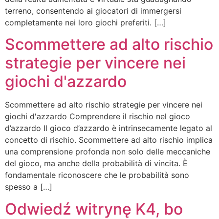
terreno, consentendo ai giocatori di immergersi
completamente nei loro giochi preferiti. […]
Scommettere ad alto rischio
strategie per vincere nei
giochi d'azzardo
Scommettere ad alto rischio strategie per vincere nei
giochi d'azzardo Comprendere il rischio nel gioco
d’azzardo Il gioco d’azzardo è intrinsecamente legato al
concetto di rischio. Scommettere ad alto rischio implica
una comprensione profonda non solo delle meccaniche
del gioco, ma anche della probabilità di vincita. È
fondamentale riconoscere che le probabilità sono
spesso a […]
Odwiedź witrynę K4, bo