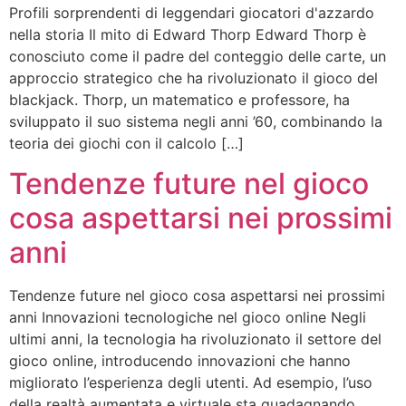
Profili sorprendenti di leggendari giocatori d'azzardo
nella storia Il mito di Edward Thorp Edward Thorp è
conosciuto come il padre del conteggio delle carte, un
approccio strategico che ha rivoluzionato il gioco del
blackjack. Thorp, un matematico e professore, ha
sviluppato il suo sistema negli anni ’60, combinando la
teoria dei giochi con il calcolo […]
Tendenze future nel gioco
cosa aspettarsi nei prossimi
anni
Tendenze future nel gioco cosa aspettarsi nei prossimi
anni Innovazioni tecnologiche nel gioco online Negli
ultimi anni, la tecnologia ha rivoluzionato il settore del
gioco online, introducendo innovazioni che hanno
migliorato l’esperienza degli utenti. Ad esempio, l’uso
della realtà aumentata e virtuale sta guadagnando