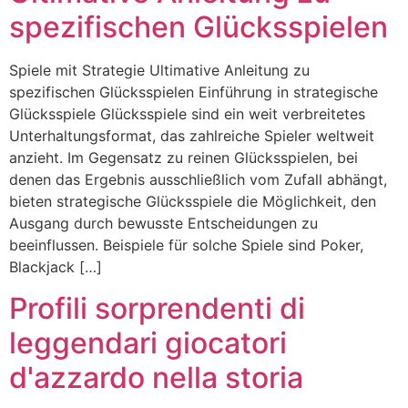
spezifischen Glücksspielen
Spiele mit Strategie Ultimative Anleitung zu
spezifischen Glücksspielen Einführung in strategische
Glücksspiele Glücksspiele sind ein weit verbreitetes
Unterhaltungsformat, das zahlreiche Spieler weltweit
anzieht. Im Gegensatz zu reinen Glücksspielen, bei
denen das Ergebnis ausschließlich vom Zufall abhängt,
bieten strategische Glücksspiele die Möglichkeit, den
Ausgang durch bewusste Entscheidungen zu
beeinflussen. Beispiele für solche Spiele sind Poker,
Blackjack […]
Profili sorprendenti di
leggendari giocatori
d'azzardo nella storia