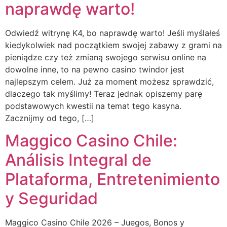
naprawdę warto!
Odwiedź witrynę K4, bo naprawdę warto! Jeśli myślałeś
kiedykolwiek nad początkiem swojej zabawy z grami na
pieniądze czy też zmianą swojego serwisu online na
dowolne inne, to na pewno casino twindor jest
najlepszym celem. Już za moment możesz sprawdzić,
dlaczego tak myślimy! Teraz jednak opiszemy parę
podstawowych kwestii na temat tego kasyna.
Zacznijmy od tego, […]
Maggico Casino Chile:
Análisis Integral de
Plataforma, Entretenimiento
y Seguridad
Maggico Casino Chile 2026 – Juegos, Bonos y