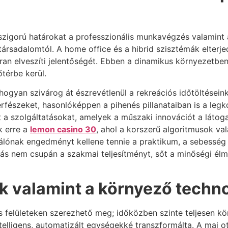
 szigorú határokat a professzionális munkavégzés valamint 
 a társadalomtól. A home office és a hibrid szisztémák elter
kran elveszíti jelentőségét. Ebben a dinamikus környezetbe
térbe kerül.
 hogyan szivárog át észrevétlenül a rekreációs időtöltésein
erfészeket, hasonlóképpen a pihenés pillanataiban is a leg
 a szolgáltatásokat, amelyek a műszaki innovációt a látog
k erre a
lemon casino 30
, ahol a korszerű algoritmusok va
nálónak engedményt kellene tennie a praktikum, a sebesség i
ás nem csupán a szakmai teljesítményt, sőt a minőségi élm
ok valamint a környező techn
 felületeken szerezhető meg; időközben szinte teljesen körü
intelligens, automatizált egységekké transzformálta. A mai