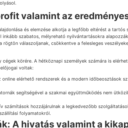
lyásol.
profit valamint az eredményes
lajdonlása és elemzése alkotja a legfőbb eltérést a tartós 
inkább szabatos, mélyreható nyilvántartásokra alapozzák át
kra rögtön válaszoljanak, csökkentve a felesleges veszélyek
y cégek körére. A hétköznapi személyek számára is elérhetőe
lőjogai voltak:
 online elérhető rendszerek és a modern időbeosztások sz
atornák segítségével a szakmai együttműködés nem ütközik
v számítások hozzájárulnak a legkedvezőbb szolgáltatáso
zállítási folyamatokról.
ák: A hivatás valamint a kik