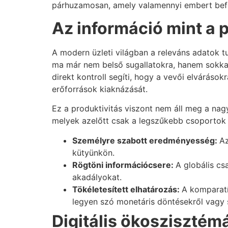
párhuzamosan, amely valamennyi embert befo
Az információ mint a 
A modern üzleti világban a releváns adatok tu
ma már nem belső sugallatokra, hanem sokkal 
direkt kontroll segíti, hogy a vevői elváráso
erőforrások kiaknázását.
Ez a produktivitás viszont nem áll meg a nag
melyek azelőtt csak a legszűkebb csoportok e
Személyre szabott eredményesség:
Az
kütyünkön.
Rögtöni információcsere:
A globális cs
akadályokat.
Tökéletesített elhatározás:
A komparatí
legyen szó monetáris döntésekről vagy s
Digitális ökoszisztém