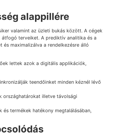
ség alappillére
siker valamint az üzleti bukás között. A cégek
fogó terveiket. A prediktív analitika és a
et és maximalizálva a rendelkezésre álló
k lettek azok a digitális applikációk,
inkronizálják teendőinket minden kéznél lévő
 országhatárokat illetve távolsági
k és termékek hatékony megtalálásában,
apcsolódás