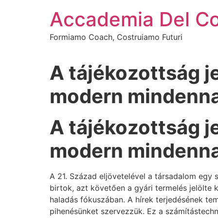
Vai
Accademia Del C
al
contenuto
Formiamo Coach, Costruiamo Futuri
A tájékozottság j
modern mindenn
A tájékozottság j
modern mindenn
A 21. Század eljövetelével a társadalom egy
birtok, azt követően a gyári termelés jelölte k
haladás fókuszában. A hírek terjedésének t
pihenésünket szervezzük. Ez a számítástechni