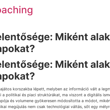
oaching
elentősége: Miként alakí
apokat?
elentősége: Miként alakí
apokat?
 sajátos korszakba lépett, melyben az információ vált a l
i a politikai és piaci struktúrákat, ma viszont a digitális i
empója és volumene gyökeresen módosította a módot, mikén
kai megújulás nem csak technológiai váltás, sőt egy mélyre