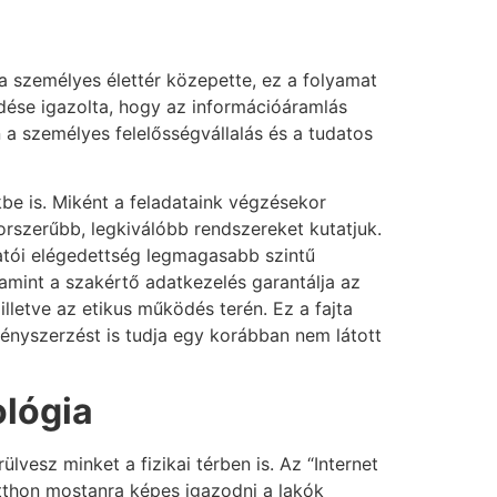
a személyes élettér közepette, ez a folyamat
jedése igazolta, hogy az információáramlás
n a személyes felelősségvállalás és a tudatos
kbe is. Miként a feladataink végzésekor
korszerűbb, legkiválóbb rendszereket kutatjuk.
atói elégedettség legmagasabb szintű
lamint a szakértő adatkezelés garantálja az
lletve az etikus működés terén. Ez a fajta
ényszerzést is tudja egy korábban nem látott
ológia
lvesz minket a fizikai térben is. Az “Internet
 otthon mostanra képes igazodni a lakók