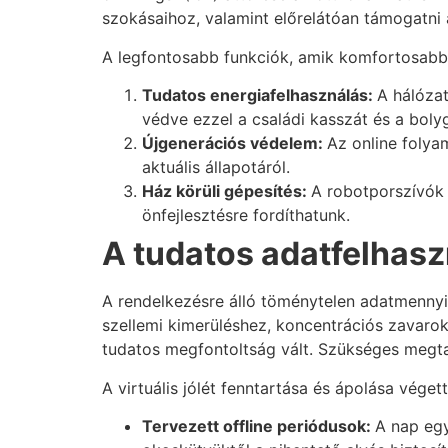
szokásaihoz, valamint előrelátóan támogatni
A legfontosabb funkciók, amik komfortosabbá
Tudatos energiafelhasználás:
A hálóza
védve ezzel a családi kasszát és a boly
Újgenerációs védelem:
Az online folya
aktuális állapotáról.
Ház körüli gépesítés:
A robotporszívók 
önfejlesztésre fordíthatunk.
A tudatos adatfelhaszná
A rendelkezésre álló töménytelen adatmennyis
szellemi kimerüléshez, koncentrációs zavaro
tudatos megfontoltság vált. Szükséges megtan
A virtuális jólét fenntartása és ápolása vég
Tervezett offline periódusok:
A nap egy