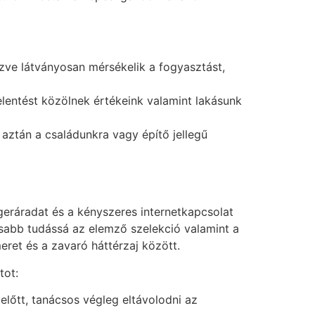
zve látványosan mérsékelik a fogyasztást,
lentést közölnek értékeink valamint lakásunk
ztán a családunkra vagy építő jellegű
geráradat és a kényszeres internetkapcsolat
sabb tudássá az elemző szelekció valamint a
ret és a zavaró háttérzaj között.
tot:
előtt, tanácsos végleg eltávolodni az