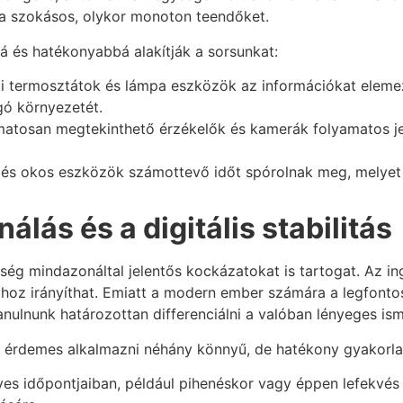
 a szokásos, olykor monoton teendőket.
 és hatékonyabbá alakítják a sorsunkat:
ti termosztátok és lámpa eszközök az információkat eleme
gó környezetét.
matosan megtekinthető érzékelők és kamerák folyamatos je
és okos eszközök számottevő időt spórolnak meg, melyet a
lás és a digitális stabilitás
ég mindazonáltal jelentős kockázatokat is tartogat. Az in
khoz irányíthat. Emiatt a modern ember számára a legfonto
ulnunk határozottan differenciálni a valóban lényeges isme
ett érdemes alkalmazni néhány könnyű, de hatékony gyakorla
es időpontjaiban, például pihenéskor vagy éppen lefekvés 