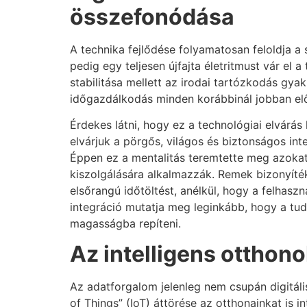
összefonódása
A technika fejlődése folyamatosan feloldja a
pedig egy teljesen újfajta életritmust vár el
stabilitása mellett az irodai tartózkodás gya
időgazdálkodás minden korábbinál jobban elő
Érdekes látni, hogy ez a technológiai elvárás
elvárjuk a pörgős, világos és biztonságos int
Éppen ez a mentalitás teremtette meg azokat
kiszolgálására alkalmazzák. Remek bizonyíté
elsőrangú időtöltést, anélkül, hogy a felhasz
integráció mutatja meg leginkább, hogy a tud
magasságba repíteni.
Az intelligens otthon
Az adatforgalom jelenleg nem csupán digitális
of Things” (IoT) áttörése az otthonainkat is 