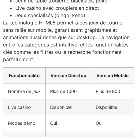
Jeux de table (roulette, blackjack, poker)
Live casino avec croupiers en direct
Jeux spécialisés (bingo, keno)
La technologie HTML5 permet à ces jeux de tourner
sans faille sur mobile, garantissant graphismes et
animations aussi riches que sur desktop. La navigation
entre les catégories est intuitive, et les fonctionnalités
clés comme les filtres ou la recherche fonctionnent
parfaitement.
Fonctionnalité
Version Desktop
Version Mobile
Nombre de jeux
Plus de 1000
Plus de 900
Live casino
Disponible
Disponible
Modes démo
Oui
Oui