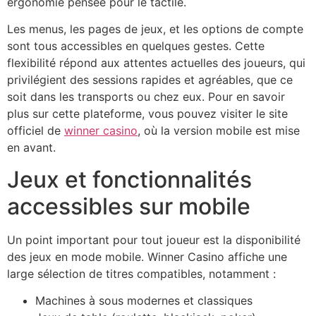
ergonomie pensée pour le tactile.
Les menus, les pages de jeux, et les options de compte
sont tous accessibles en quelques gestes. Cette
flexibilité répond aux attentes actuelles des joueurs, qui
privilégient des sessions rapides et agréables, que ce
soit dans les transports ou chez eux. Pour en savoir
plus sur cette plateforme, vous pouvez visiter le site
officiel de
winner casino
, où la version mobile est mise
en avant.
Jeux et fonctionnalités
accessibles sur mobile
Un point important pour tout joueur est la disponibilité
des jeux en mode mobile. Winner Casino affiche une
large sélection de titres compatibles, notamment :
Machines à sous modernes et classiques