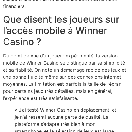
financiers.
Que disent les joueurs sur
l’accès mobile à Winner
Casino ?
Du point de vue d’un joueur expérimenté, la version
mobile de Winner Casino se distingue par sa simplicité
et sa fiabilité. On note un démarrage rapide des jeux et
une bonne fluidité même sur des connexions internet
moyennes. La limitation est parfois la taille de l’écran
pour certains jeux très détaillés, mais en général,
l’expérience est très satisfaisante.
« J’ai testé Winner Casino en déplacement, et
je n’ai ressenti aucune perte de qualité. La
plateforme s’adapte très bien à mon
smartphone, et la sélection de jeux est large.