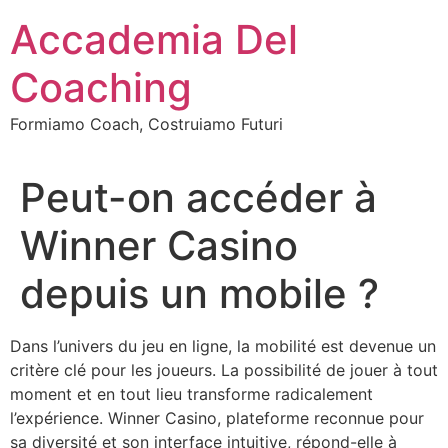
Vai
Accademia Del
al
contenuto
Coaching
Formiamo Coach, Costruiamo Futuri
Peut-on accéder à
Winner Casino
depuis un mobile ?
Dans l’univers du jeu en ligne, la mobilité est devenue un
critère clé pour les joueurs. La possibilité de jouer à tout
moment et en tout lieu transforme radicalement
l’expérience. Winner Casino, plateforme reconnue pour
sa diversité et son interface intuitive, répond-elle à