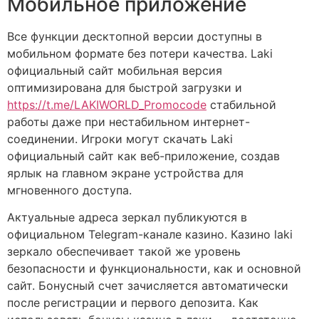
Мобильное приложение
Все функции десктопной версии доступны в
мобильном формате без потери качества. Laki
официальный сайт мобильная версия
оптимизирована для быстрой загрузки и
https://t.me/LAKIWORLD_Promocode
стабильной
работы даже при нестабильном интернет-
соединении. Игроки могут скачать Laki
официальный сайт как веб-приложение, создав
ярлык на главном экране устройства для
мгновенного доступа.
Актуальные адреса зеркал публикуются в
официальном Telegram-канале казино. Казино laki
зеркало обеспечивает такой же уровень
безопасности и функциональности, как и основной
сайт. Бонусный счет зачисляется автоматически
после регистрации и первого депозита. Как