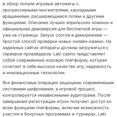
в обзор попали игровые автоматы с
прогрессивными множителями, каскадными
вращениями, расширяющимся полем и другими
функциями. Описание лучших апрельских новинок и
официальная демоверсия для бесплатной игры —
уже на странице. Запуск слотов в деморежиме —
простой способ проверки новых онлайн-казино. На
надежных сайтах аппараты должны загружаться с
серверов провайдеров. Laki casino представляет
собой современную игровую платформу, которая
сочетает в себе высокое качество игр, надежность
и инновационные технологии.
Все финансовые операции защищены современными
системами шифрования, а игровой процесс
контролируется независимыми аудиторами. После
завершения регистрации игрок получает доступ ко
всем функциям платформы, включая возможность
участия в бонусных программах и турнирах. Laki