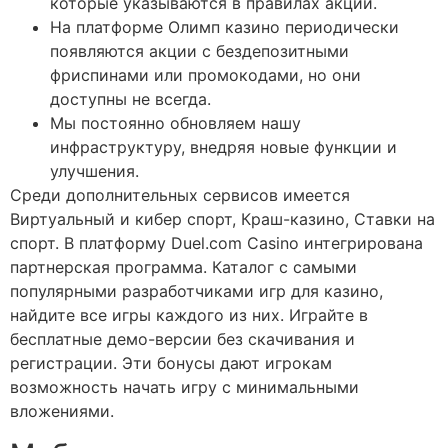
которые указываются в правилах акции.
На платформе Олимп казино периодически
появляются акции с бездепозитными
фриспинами или промокодами, но они
доступны не всегда.
Мы постоянно обновляем нашу
инфраструктуру, внедряя новые функции и
улучшения.
Среди дополнительных сервисов имеется
Виртуальный и кибер спорт, Краш-казино, Ставки на
спорт. В платформу Duel.com Casino интегрирована
партнерская программа. Каталог с самыми
популярными разработчиками игр для казино,
найдите все игры каждого из них. Играйте в
бесплатные демо-версии без скачивания и
регистрации. Эти бонусы дают игрокам
возможность начать игру с минимальными
вложениями.