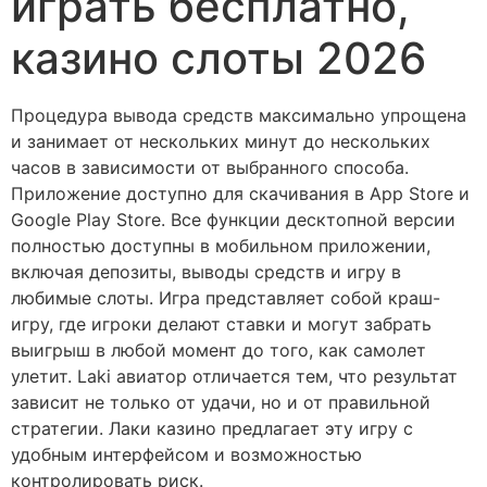
играть бесплатно,
казино слоты 2026
Процедура вывода средств максимально упрощена
и занимает от нескольких минут до нескольких
часов в зависимости от выбранного способа.
Приложение доступно для скачивания в App Store и
Google Play Store. Все функции десктопной версии
полностью доступны в мобильном приложении,
включая депозиты, выводы средств и игру в
любимые слоты. Игра представляет собой краш-
игру, где игроки делают ставки и могут забрать
выигрыш в любой момент до того, как самолет
улетит. Laki авиатор отличается тем, что результат
зависит не только от удачи, но и от правильной
стратегии. Лаки казино предлагает эту игру с
удобным интерфейсом и возможностью
контролировать риск.