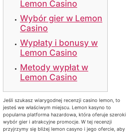
Lemon Casino
Wybór gier w Lemon
Casino
Wypłaty i bonusy w
Lemon Casino
Metody wypłat w
Lemon Casino
Jeśli szukasz wiarygodnej recenzji casino lemon, to
jesteś we właściwym miejscu. Lemon kasyno to
popularna platforma hazardowa, która oferuje szeroki
wybór gier i atrakcyjne promocje. W tej recenzji
przyjrzymy się bliżej lemon casyno i jego ofercie, aby