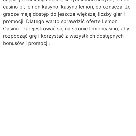
casino pl, lemon kasyno, kasyno lemon, co oznacza, że
gracze mają dostęp do jeszcze większej liczby gier i
promocji. Dlatego warto sprawdzić ofertę Lemon
Casino i zarejestrować się na stronie lemoncasino, aby
rozpocząć grę i korzystać z wszystkich dostępnych
bonusów i promocji.