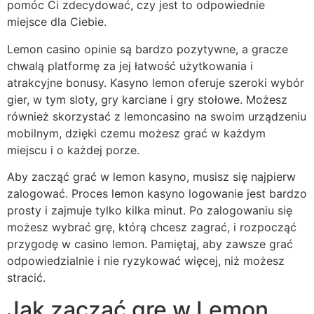
pomóc Ci zdecydować, czy jest to odpowiednie
miejsce dla Ciebie.
Lemon casino opinie są bardzo pozytywne, a gracze
chwalą platformę za jej łatwość użytkowania i
atrakcyjne bonusy. Kasyno lemon oferuje szeroki wybór
gier, w tym sloty, gry karciane i gry stołowe. Możesz
również skorzystać z lemoncasino na swoim urządzeniu
mobilnym, dzięki czemu możesz grać w każdym
miejscu i o każdej porze.
Aby zacząć grać w lemon kasyno, musisz się najpierw
zalogować. Proces lemon kasyno logowanie jest bardzo
prosty i zajmuje tylko kilka minut. Po zalogowaniu się
możesz wybrać grę, którą chcesz zagrać, i rozpocząć
przygodę w casino lemon. Pamiętaj, aby zawsze grać
odpowiedzialnie i nie ryzykować więcej, niż możesz
stracić.
Jak zacząć grę w Lemon