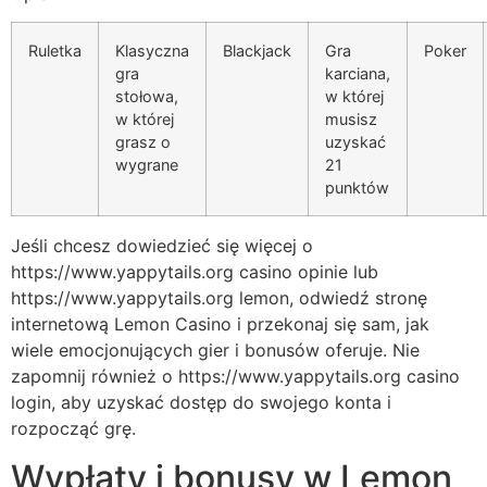
Ruletka
Klasyczna
Blackjack
Gra
Poker
gra
karciana,
stołowa,
w której
w której
musisz
grasz o
uzyskać
wygrane
21
punktów
Jeśli chcesz dowiedzieć się więcej o
https://www.yappytails.org casino opinie lub
https://www.yappytails.org lemon, odwiedź stronę
internetową Lemon Casino i przekonaj się sam, jak
wiele emocjonujących gier i bonusów oferuje. Nie
zapomnij również o https://www.yappytails.org casino
login, aby uzyskać dostęp do swojego konta i
rozpocząć grę.
Wypłaty i bonusy w Lemon