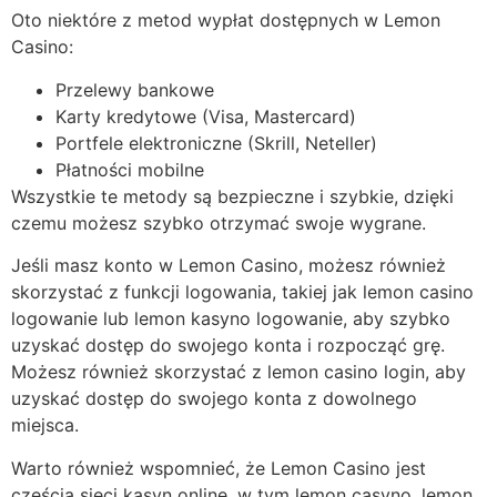
Oto niektóre z metod wypłat dostępnych w Lemon
Casino:
Przelewy bankowe
Karty kredytowe (Visa, Mastercard)
Portfele elektroniczne (Skrill, Neteller)
Płatności mobilne
Wszystkie te metody są bezpieczne i szybkie, dzięki
czemu możesz szybko otrzymać swoje wygrane.
Jeśli masz konto w Lemon Casino, możesz również
skorzystać z funkcji logowania, takiej jak lemon casino
logowanie lub lemon kasyno logowanie, aby szybko
uzyskać dostęp do swojego konta i rozpocząć grę.
Możesz również skorzystać z lemon casino login, aby
uzyskać dostęp do swojego konta z dowolnego
miejsca.
Warto również wspomnieć, że Lemon Casino jest
częścią sieci kasyn online, w tym lemon casyno, lemon