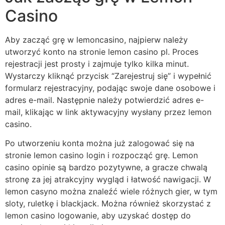
Casino
Aby zacząć grę w lemoncasino, najpierw należy
utworzyć konto na stronie lemon casino pl. Proces
rejestracji jest prosty i zajmuje tylko kilka minut.
Wystarczy kliknąć przycisk “Zarejestruj się” i wypełnić
formularz rejestracyjny, podając swoje dane osobowe i
adres e-mail. Następnie należy potwierdzić adres e-
mail, klikając w link aktywacyjny wysłany przez lemon
casino.
Po utworzeniu konta można już zalogować się na
stronie lemon casino login i rozpocząć grę. Lemon
casino opinie są bardzo pozytywne, a gracze chwalą
stronę za jej atrakcyjny wygląd i łatwość nawigacji. W
lemon casyno można znaleźć wiele różnych gier, w tym
sloty, ruletkę i blackjack. Można również skorzystać z
lemon casino logowanie, aby uzyskać dostęp do