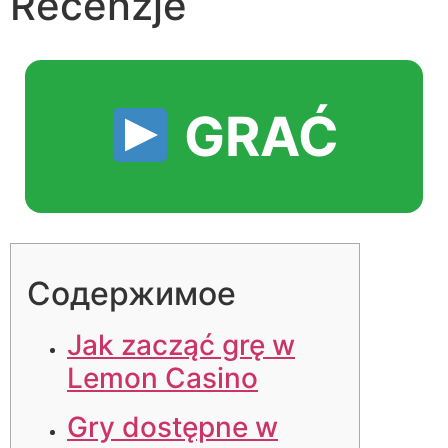
Recenzje
GRAĆ
Содержимое
Jak zacząć grę w
Lemon Casino
Gry dostępne w