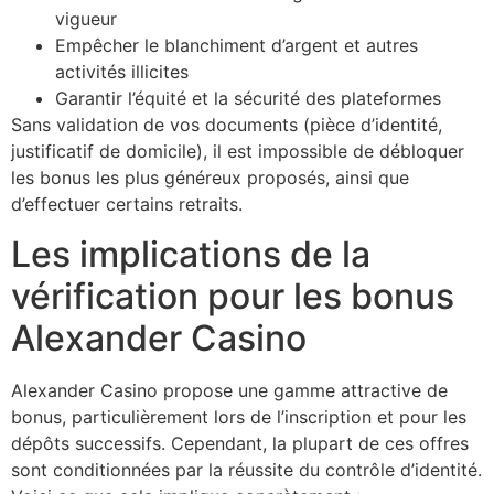
vigueur
Empêcher le blanchiment d’argent et autres
activités illicites
Garantir l’équité et la sécurité des plateformes
Sans validation de vos documents (pièce d’identité,
justificatif de domicile), il est impossible de débloquer
les bonus les plus généreux proposés, ainsi que
d’effectuer certains retraits.
Les implications de la
vérification pour les bonus
Alexander Casino
Alexander Casino propose une gamme attractive de
bonus, particulièrement lors de l’inscription et pour les
dépôts successifs. Cependant, la plupart de ces offres
sont conditionnées par la réussite du contrôle d’identité.