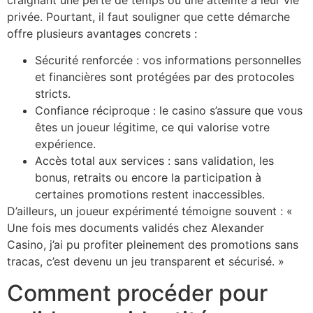
privée. Pourtant, il faut souligner que cette démarche
offre plusieurs avantages concrets :
Sécurité renforcée : vos informations personnelles
et financières sont protégées par des protocoles
stricts.
Confiance réciproque : le casino s’assure que vous
êtes un joueur légitime, ce qui valorise votre
expérience.
Accès total aux services : sans validation, les
bonus, retraits ou encore la participation à
certaines promotions restent inaccessibles.
D’ailleurs, un joueur expérimenté témoigne souvent : «
Une fois mes documents validés chez Alexander
Casino, j’ai pu profiter pleinement des promotions sans
tracas, c’est devenu un jeu transparent et sécurisé. »
Comment procéder pour