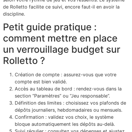
de Rolletto facilite ce suivi, encore faut-il en avoir la
discipline.
Petit guide pratique :
comment mettre en place
un verrouillage budget sur
Rolletto ?
Création de compte : assurez-vous que votre
compte est bien validé.
Accès au tableau de bord : rendez-vous dans la
section “Paramètres” ou “Jeu responsable”.
Définition des limites : choisissez vos plafonds de
dépôts journaliers, hebdomadaires ou mensuels.
Confirmation : validez vos choix, le système
bloque automatiquement les dépôts au-delà.
Suivi régulier : consultez vos dépenses et ajustez