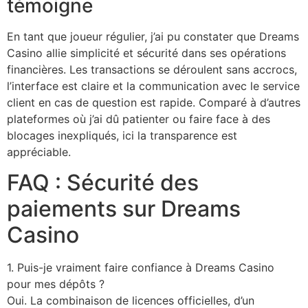
témoigne
En tant que joueur régulier, j’ai pu constater que Dreams
Casino allie simplicité et sécurité dans ses opérations
financières. Les transactions se déroulent sans accrocs,
l’interface est claire et la communication avec le service
client en cas de question est rapide. Comparé à d’autres
plateformes où j’ai dû patienter ou faire face à des
blocages inexpliqués, ici la transparence est
appréciable.
FAQ : Sécurité des
paiements sur Dreams
Casino
1. Puis-je vraiment faire confiance à Dreams Casino
pour mes dépôts ?
Oui. La combinaison de licences officielles, d’un