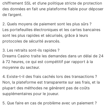
chiffrement SSL et d’une politique stricte de protection
des données en fait une plateforme fiable pour déposer
de l’argent.
2. Quels moyens de paiement sont les plus sûrs ?
Les portefeuilles électroniques et les cartes bancaires
sont les plus rapides et sécurisés, grâce à leurs
protocoles de sécurité avancés.
3. Les retraits sont-ils rapides ?
Dreams Casino traite les demandes dans un délai de 24
à 72 heures, ce qui est compétitif par rapport à la
moyenne du secteur.
4. Existe-t-il des frais cachés lors des transactions ?
Non, la plateforme est transparente sur ses frais, et la
plupart des méthodes ne génèrent pas de coûts
supplémentaires pour le joueur.
5. Que faire en cas de problème avec un paiement ?