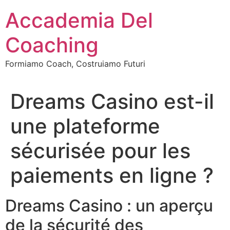
Vai
Accademia Del
al
contenuto
Coaching
Formiamo Coach, Costruiamo Futuri
Dreams Casino est-il
une plateforme
sécurisée pour les
paiements en ligne ?
Dreams Casino : un aperçu
de la sécurité des