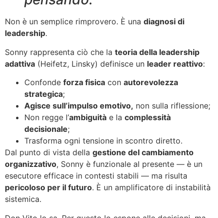
Non è un semplice rimprovero. È una
diagnosi di
leadership
.
Sonny rappresenta ciò che la
teoria della leadership
adattiva
(Heifetz, Linsky) definisce un
leader reattivo
:
Confonde
forza fisica
con
autorevolezza
strategica
;
Agisce sull’impulso emotivo,
non sulla riflessione;
Non regge l’
ambiguità
e la
complessità
decisionale
;
Trasforma ogni tensione in scontro diretto.
Dal punto di vista della
gestione del cambiamento
organizzativo
, Sonny è funzionale al presente — è un
esecutore efficace in contesti stabili — ma risulta
pericoloso per il futuro
. È un amplificatore di instabilità
sistemica.
Don Vito lo sa. Per questo lo espone alle decisioni, ma