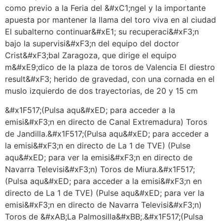
como previo a la Feria del &#xC1;ngel y la importante
apuesta por mantener la llama del toro viva en al ciudad
El subalterno continuar&#xE1; su recuperaci&#xF3;n
bajo la supervisi&#xF3;n del equipo del doctor
Crist&#xF3;bal Zaragoza, que dirige el equipo
m&#xE9;dico de la plaza de toros de Valencia El diestro
result&#xF3; herido de gravedad, con una cornada en el
muslo izquierdo de dos trayectorias, de 20 y 15 cm
&#x1F517;(Pulsa aqu&#xED; para acceder a la
emisi&#xF3;n en directo de Canal Extremadura) Toros
de Jandilla.&#x1F517;(Pulsa aqu&#xED; para acceder a
la emisi&#xF3;n en directo de La 1 de TVE) (Pulse
aqu&#xED; para ver la emisi&#xF3;n en directo de
Navarra Televisi&#xF3;n) Toros de Miura.&#x1F517;
(Pulsa aqu&#xED; para acceder a la emisi&#xF3;n en
directo de La 1 de TVE) (Pulse aqu&#xED; para ver la
emisi&#xF3;n en directo de Navarra Televisi&#xF3;n)
Toros de &#xAB;La Palmosilla&#xBB;.&#x1F517;(Pulsa