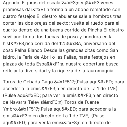
Agenda. Figuras del escalaf&#xF3;n y j&#xF3;venes
promesas dar&#xE1;n forma a un abono rematado con
cuatro festejos El diestro abulense sale a hombros tras
cortar las dos orejas del sexto; vuelta al ruedo para el
cuarto dentro de una buena corrida de Pincha El diestro
sevillano firma dos faenas de poso y hondura en la
hist&#xF3;rica corrida del 125&#xBA; aniversario del
coso Palha Blanco Desde las grandes citas como San
Isidro, la Feria de Abril o las Fallas, hasta festejos en
plazas de toda Espa&#xF1;a, nuestra cobertura busca
reflejar la diversidad y la riqueza de la tauromaquia.
Toros de Cebada Gago.&#x1F517;(Pulsa aqu&#xED; para
acceder a la emisi&#xF3;n en directo de La 1 de TVE)
(Pulse aqu&#xED; para ver la emisi&#xF3;n en directo
de Navarra Televisi&#xF3;n) Toros de Fuente
Ymbro.&#x1F517;(Pulsa aqu&#xED; para acceder a la
emisi&#xF3;n en directo de La 1 de TVE) (Pulse
aqu&#xED; para ver la emisi&#xF3;n en directo de