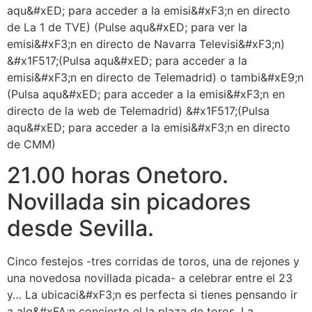
aqu&#xED; para acceder a la emisi&#xF3;n en directo
de La 1 de TVE) (Pulse aqu&#xED; para ver la
emisi&#xF3;n en directo de Navarra Televisi&#xF3;n)
&#x1F517;(Pulsa aqu&#xED; para acceder a la
emisi&#xF3;n en directo de Telemadrid) o tambi&#xE9;n
(Pulsa aqu&#xED; para acceder a la emisi&#xF3;n en
directo de la web de Telemadrid) &#x1F517;(Pulsa
aqu&#xED; para acceder a la emisi&#xF3;n en directo
de CMM)
21.00 horas Onetoro.
Novillada sin picadores
desde Sevilla.
Cinco festejos -tres corridas de toros, una de rejones y
una novedosa novillada picada- a celebrar entre el 23
y… La ubicaci&#xF3;n es perfecta si tienes pensando ir
a alg&#xFA;n concierto el la plaza de toros. La