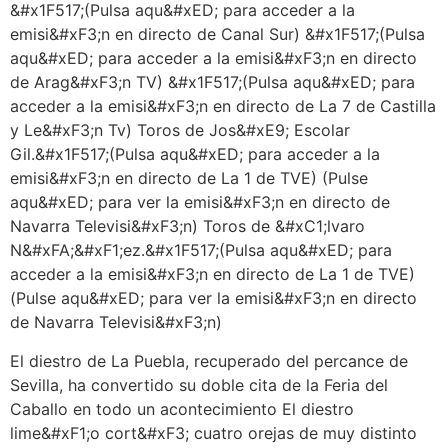
&#x1F517;(Pulsa aqu&#xED; para acceder a la
emisi&#xF3;n en directo de Canal Sur) &#x1F517;(Pulsa
aqu&#xED; para acceder a la emisi&#xF3;n en directo
de Arag&#xF3;n TV) &#x1F517;(Pulsa aqu&#xED; para
acceder a la emisi&#xF3;n en directo de La 7 de Castilla
y Le&#xF3;n Tv) Toros de Jos&#xE9; Escolar
Gil.&#x1F517;(Pulsa aqu&#xED; para acceder a la
emisi&#xF3;n en directo de La 1 de TVE) (Pulse
aqu&#xED; para ver la emisi&#xF3;n en directo de
Navarra Televisi&#xF3;n) Toros de &#xC1;lvaro
N&#xFA;&#xF1;ez.&#x1F517;(Pulsa aqu&#xED; para
acceder a la emisi&#xF3;n en directo de La 1 de TVE)
(Pulse aqu&#xED; para ver la emisi&#xF3;n en directo
de Navarra Televisi&#xF3;n)
El diestro de La Puebla, recuperado del percance de
Sevilla, ha convertido su doble cita de la Feria del
Caballo en todo un acontecimiento El diestro
lime&#xF1;o cort&#xF3; cuatro orejas de muy distinto