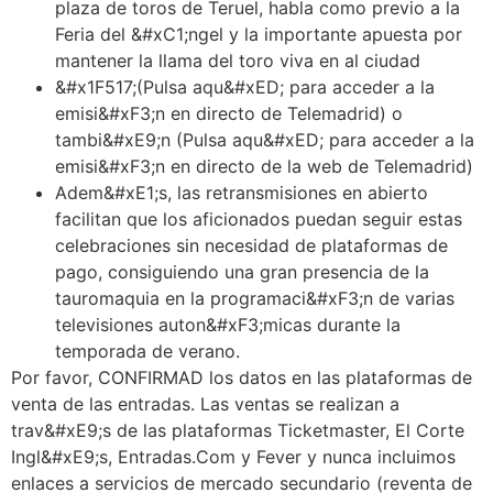
plaza de toros de Teruel, habla como previo a la
Feria del &#xC1;ngel y la importante apuesta por
mantener la llama del toro viva en al ciudad
&#x1F517;(Pulsa aqu&#xED; para acceder a la
emisi&#xF3;n en directo de Telemadrid) o
tambi&#xE9;n (Pulsa aqu&#xED; para acceder a la
emisi&#xF3;n en directo de la web de Telemadrid)
Adem&#xE1;s, las retransmisiones en abierto
facilitan que los aficionados puedan seguir estas
celebraciones sin necesidad de plataformas de
pago, consiguiendo una gran presencia de la
tauromaquia en la programaci&#xF3;n de varias
televisiones auton&#xF3;micas durante la
temporada de verano.
Por favor, CONFIRMAD los datos en las plataformas de
venta de las entradas. Las ventas se realizan a
trav&#xE9;s de las plataformas Ticketmaster, El Corte
Ingl&#xE9;s, Entradas.Com y Fever y nunca incluimos
enlaces a servicios de mercado secundario (reventa de