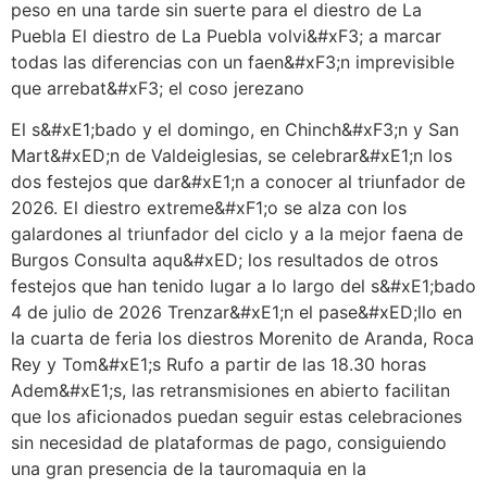
peso en una tarde sin suerte para el diestro de La
Puebla El diestro de La Puebla volvi&#xF3; a marcar
todas las diferencias con un faen&#xF3;n imprevisible
que arrebat&#xF3; el coso jerezano
El s&#xE1;bado y el domingo, en Chinch&#xF3;n y San
Mart&#xED;n de Valdeiglesias, se celebrar&#xE1;n los
dos festejos que dar&#xE1;n a conocer al triunfador de
2026. El diestro extreme&#xF1;o se alza con los
galardones al triunfador del ciclo y a la mejor faena de
Burgos Consulta aqu&#xED; los resultados de otros
festejos que han tenido lugar a lo largo del s&#xE1;bado
4 de julio de 2026 Trenzar&#xE1;n el pase&#xED;llo en
la cuarta de feria los diestros Morenito de Aranda, Roca
Rey y Tom&#xE1;s Rufo a partir de las 18.30 horas
Adem&#xE1;s, las retransmisiones en abierto facilitan
que los aficionados puedan seguir estas celebraciones
sin necesidad de plataformas de pago, consiguiendo
una gran presencia de la tauromaquia en la