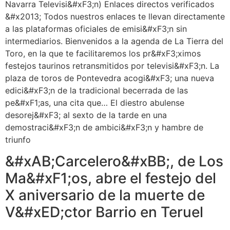
Navarra Televisi&#xF3;n) Enlaces directos verificados
&#x2013; Todos nuestros enlaces te llevan directamente
a las plataformas oficiales de emisi&#xF3;n sin
intermediarios. Bienvenidos a la agenda de La Tierra del
Toro, en la que te facilitaremos los pr&#xF3;ximos
festejos taurinos retransmitidos por televisi&#xF3;n. La
plaza de toros de Pontevedra acogi&#xF3; una nueva
edici&#xF3;n de la tradicional becerrada de las
pe&#xF1;as, una cita que… El diestro abulense
desorej&#xF3; al sexto de la tarde en una
demostraci&#xF3;n de ambici&#xF3;n y hambre de
triunfo
&#xAB;Carcelero&#xBB;, de Los
Ma&#xF1;os, abre el festejo del
X aniversario de la muerte de
V&#xED;ctor Barrio en Teruel