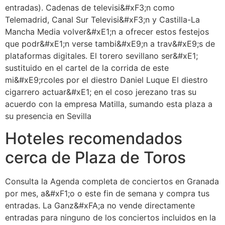
entradas). Cadenas de televisi&#xF3;n como
Telemadrid, Canal Sur Televisi&#xF3;n y Castilla-La
Mancha Media volver&#xE1;n a ofrecer estos festejos
que podr&#xE1;n verse tambi&#xE9;n a trav&#xE9;s de
plataformas digitales. El torero sevillano ser&#xE1;
sustituido en el cartel de la corrida de este
mi&#xE9;rcoles por el diestro Daniel Luque El diestro
cigarrero actuar&#xE1; en el coso jerezano tras su
acuerdo con la empresa Matilla, sumando esta plaza a
su presencia en Sevilla
Hoteles recomendados
cerca de Plaza de Toros
Consulta la Agenda completa de conciertos en Granada
por mes, a&#xF1;o o este fin de semana y compra tus
entradas. La Ganz&#xFA;a no vende directamente
entradas para ninguno de los conciertos incluidos en la