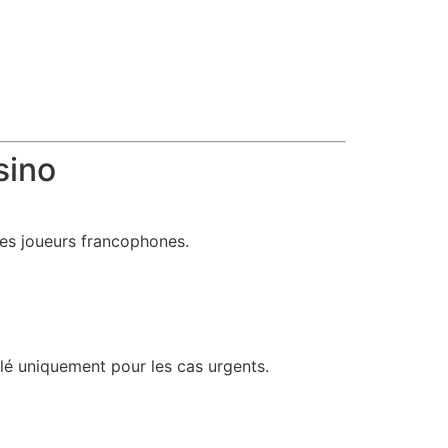
sino
 les joueurs francophones.
lé uniquement pour les cas urgents.