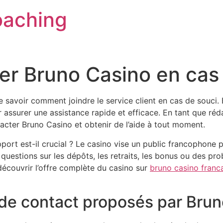
oaching
r Bruno Casino en cas
 de savoir comment joindre le service client en cas de souc
r assurer une assistance rapide et efficace. En tant que réd
tacter Bruno Casino et obtenir de l’aide à tout moment.
ort est-il crucial ? Le casino vise un public francophone p
 de questions sur les dépôts, les retraits, les bonus ou des 
 découvrir l’offre complète du casino sur
bruno casino franc
 de contact proposés par Brun