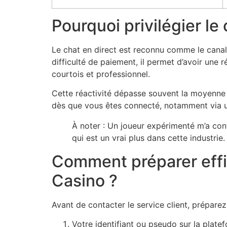
Pourquoi privilégier le
Le chat en direct est reconnu comme le canal 
difficulté de paiement, il permet d’avoir une
courtois et professionnel.
Cette réactivité dépasse souvent la moyenne d
dès que vous êtes connecté, notamment via un
À noter : Un joueur expérimenté m’a conf
qui est un vrai plus dans cette industrie.
Comment préparer eff
Casino ?
Avant de contacter le service client, préparez
Votre identifiant ou pseudo sur la plate