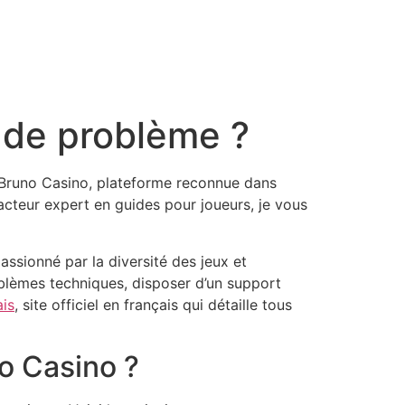
 de problème ?
i. Bruno Casino, plateforme reconnue dans
acteur expert en guides pour joueurs, je vous
assionné par la diversité des jeux et
problèmes techniques, disposer d’un support
ais
, site officiel en français qui détaille tous
o Casino ?