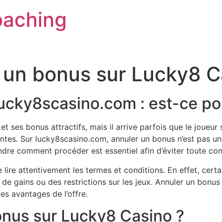
oaching
un bonus sur Lucky8 Ca
ucky8scasino.com : est-ce po
t ses bonus attractifs, mais il arrive parfois que le joueur
antes. Sur lucky8scasino.com, annuler un bonus n’est pas u
dre comment procéder est essentiel afin d’éviter toute conf
 lire attentivement les termes et conditions. En effet, certa
de gains ou des restrictions sur les jeux. Annuler un bonus 
es avantages de l’offre.
onus sur Lucky8 Casino ?