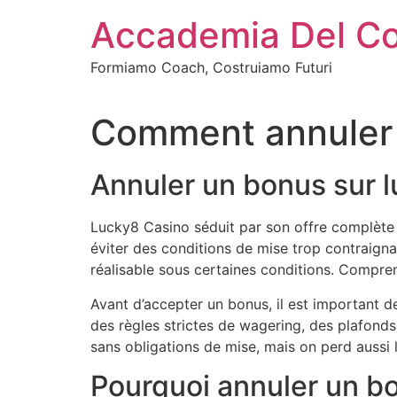
Vai
Accademia Del C
al
contenuto
Formiamo Coach, Costruiamo Futuri
Comment annuler 
Annuler un bonus sur l
Lucky8 Casino séduit par son offre complète e
éviter des conditions de mise trop contraign
réalisable sous certaines conditions. Compren
Avant d’accepter un bonus, il est important de
des règles strictes de wagering, des plafonds 
sans obligations de mise, mais on perd aussi l
Pourquoi annuler un b