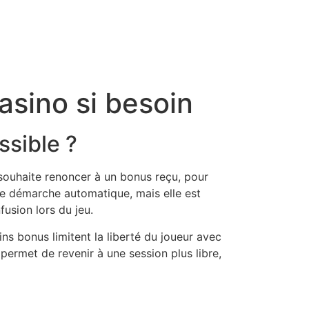
sino si besoin
ssible ?
 souhaite renoncer à un bonus reçu, pour
ne démarche automatique, mais elle est
usion lors du jeu.
ins bonus limitent la liberté du joueur avec
permet de revenir à une session plus libre,