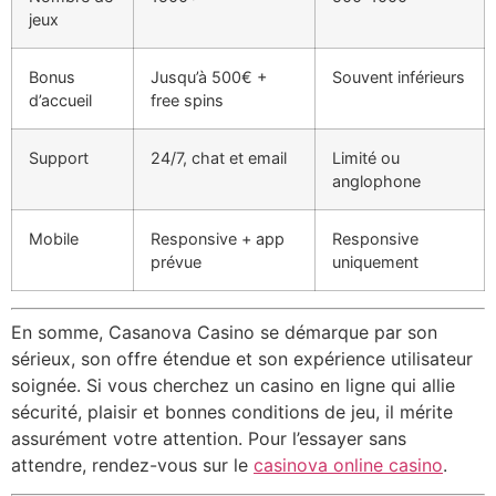
jeux
Bonus
Jusqu’à 500€ +
Souvent inférieurs
d’accueil
free spins
Support
24/7, chat et email
Limité ou
anglophone
Mobile
Responsive + app
Responsive
prévue
uniquement
En somme, Casanova Casino se démarque par son
sérieux, son offre étendue et son expérience utilisateur
soignée. Si vous cherchez un casino en ligne qui allie
sécurité, plaisir et bonnes conditions de jeu, il mérite
assurément votre attention. Pour l’essayer sans
attendre, rendez-vous sur le
casinova online casino
.