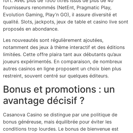
fort. Avec plus de 1500 titres issus de plus de 40
fournisseurs renommés (NetEnt, Pragmatic Play,
Evolution Gaming, Play’n GO), il assure diversité et
qualité. Slots, jackpots, jeux de table et casino live sont
proposés en abondance.
Les nouveautés sont régulièrement ajoutées,
notamment des jeux à thème interactif et des éditions
limitées. Cette offre plaira tant aux débutants qu’aux
joueurs expérimentés. En comparaison, de nombreux
autres casinos en ligne proposent un choix bien plus
restreint, souvent centré sur quelques éditeurs.
Bonus et promotions : un
avantage décisif ?
Casanova Casino se distingue par une politique de
bonus généreuse, mais équilibrée pour éviter les
conditions trop lourdes. Le bonus de bienvenue est