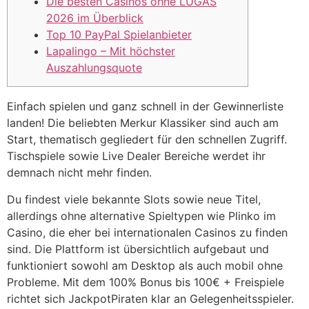
Die besten Casinos ohne LUGAS
2026 im Überblick
Top 10 PayPal Spielanbieter
Lapalingo – Mit höchster
Auszahlungsquote
Einfach spielen und ganz schnell in der Gewinnerliste
landen! Die beliebten Merkur Klassiker sind auch am
Start, thematisch gegliedert für den schnellen Zugriff.
Tischspiele sowie Live Dealer Bereiche werdet ihr
demnach nicht mehr finden.
Du findest viele bekannte Slots sowie neue Titel,
allerdings ohne alternative Spieltypen wie Plinko im
Casino, die eher bei internationalen Casinos zu finden
sind. Die Plattform ist übersichtlich aufgebaut und
funktioniert sowohl am Desktop als auch mobil ohne
Probleme. Mit dem 100% Bonus bis 100€ + Freispiele
richtet sich JackpotPiraten klar an Gelegenheitsspieler.