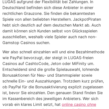
LUGAS aufgrund der Flexibilität bei Zahlungen. In
Deutschland befinden sich diese Anbieter in einer
rechtlichen Grauzone. Sie finden die bekanntesten
Spiele von allen beliebten Herstellern. JackpotPiraten
hebt sich deutlich auf dem deutschen Markt ab. Auch
damit können sich Kunden selbst von Glücksspielen
ausschließen, weshalb viele Spieler auch nach non-
Gamstop Casinos suchen.
Wer also schnell einzahlen will und eine Bezahlmethode
wie PayPal bevorzugt, der steigt in LUGAS-freien
Casinos auf CashtoCode, Jeton oder MiFinity um.
Entscheidend sind die große Spielauswahl, lohnende
Bonusaktionen für Neu- und Stammspieler sowie
schnelle Ein- und Auszahlungen. Trotzdem kurz prüfen,
ob PayPal für die Bonusaktivierung explizit zugelassen
ist, bevor Sie einzahlen. Den genauen Stand finden Sie
im Kassenbereich des jeweiligen Anbieters. Wer sich
vorab ein klares Limit setzt, hat
online casino ohne