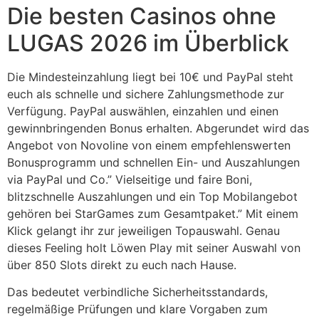
Die besten Casinos ohne
LUGAS 2026 im Überblick
Die Mindesteinzahlung liegt bei 10€ und PayPal steht
euch als schnelle und sichere Zahlungsmethode zur
Verfügung. PayPal auswählen, einzahlen und einen
gewinnbringenden Bonus erhalten. Abgerundet wird das
Angebot von Novoline von einem empfehlenswerten
Bonusprogramm und schnellen Ein- und Auszahlungen
via PayPal und Co.” Vielseitige und faire Boni,
blitzschnelle Auszahlungen und ein Top Mobilangebot
gehören bei StarGames zum Gesamtpaket.” Mit einem
Klick gelangt ihr zur jeweiligen Topauswahl. Genau
dieses Feeling holt Löwen Play mit seiner Auswahl von
über 850 Slots direkt zu euch nach Hause.
Das bedeutet verbindliche Sicherheitsstandards,
regelmäßige Prüfungen und klare Vorgaben zum