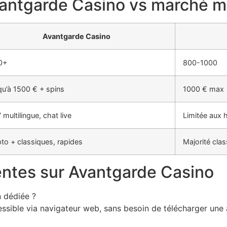
vantgarde Casino vs marché 
Avantgarde Casino
0+
800-1000
u’à 1500 € + spins
1000 € max
 multilingue, chat live
Limitée aux 
to + classiques, rapides
Majorité clas
entes sur Avantgarde Casino
n dédiée ?
essible via navigateur web, sans besoin de télécharger une 