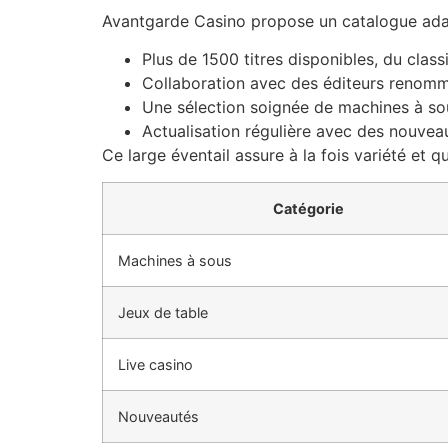
Avantgarde Casino propose un catalogue adapté
Plus de 1500 titres disponibles, du class
Collaboration avec des éditeurs renomm
Une sélection soignée de machines à sous
Actualisation régulière avec des nouvea
Ce large éventail assure à la fois variété et 
Catégorie
Machines à sous
Jeux de table
Live casino
Nouveautés