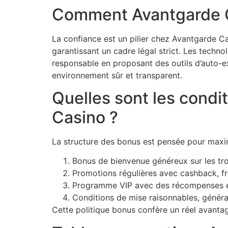
Comment Avantgarde Cas
La confiance est un pilier chez Avantgarde Ca
garantissant un cadre légal strict. Les techn
responsable en proposant des outils d’auto-ex
environnement sûr et transparent.
Quelles sont les condi
Casino ?
La structure des bonus est pensée pour maximis
Bonus de bienvenue généreux sur les tro
Promotions régulières avec cashback, fr
Programme VIP avec des récompenses e
Conditions de mise raisonnables, généra
Cette politique bonus confère un réel avantage