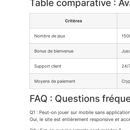
Table comparative : A
Critères
Nombre de jeux
150
Bonus de bienvenue
Jusq
Support client
24/7
Moyens de paiement
Cryp
FAQ : Questions fréqu
Q1 : Peut-on jouer sur mobile sans applicatio
Oui, le site est entièrement responsive et acc