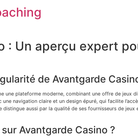
oaching
 : Un aperçu expert pou
ingularité de Avantgarde Casin
 une plateforme moderne, combinant une offre de jeux diver
ec une navigation claire et un design épuré, qui facilite l’acc
se distingue aussi par la qualité de ses fournisseurs de jeux 
 sur Avantgarde Casino ?