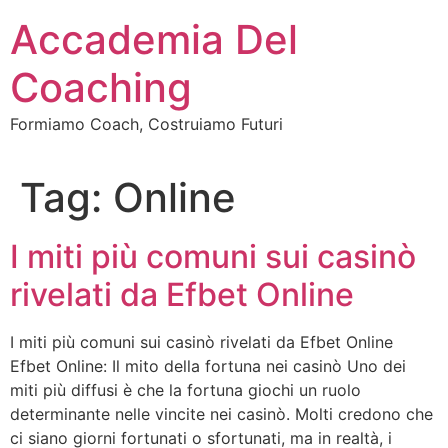
Vai
Accademia Del
al
contenuto
Coaching
Formiamo Coach, Costruiamo Futuri
Tag:
Online
I miti più comuni sui casinò
rivelati da Efbet Online
I miti più comuni sui casinò rivelati da Efbet Online
Efbet Online: Il mito della fortuna nei casinò Uno dei
miti più diffusi è che la fortuna giochi un ruolo
determinante nelle vincite nei casinò. Molti credono che
ci siano giorni fortunati o sfortunati, ma in realtà, i