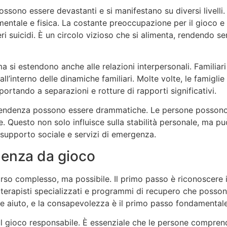
ono essere devastanti e si manifestano su diversi livelli. A
entale e fisica. La costante preoccupazione per il gioco e 
ri suicidi. È un circolo vizioso che si alimenta, rendendo sem
 ma si estendono anche alle relazioni interpersonali. Familiar
 all’interno delle dinamiche familiari. Molte volte, le famiglie
portando a separazioni e rotture di rapporti significativi.
endenza possono essere drammatiche. Le persone possono ar
ie. Questo non solo influisce sulla stabilità personale, ma p
 supporto sociale e servizi di emergenza.
denza da gioco
so complesso, ma possibile. Il primo passo è riconoscere i
o, terapisti specializzati e programmi di recupero che poss
re aiuto, e la consapevolezza è il primo passo fondamentale
l gioco responsabile. È essenziale che le persone comprenda